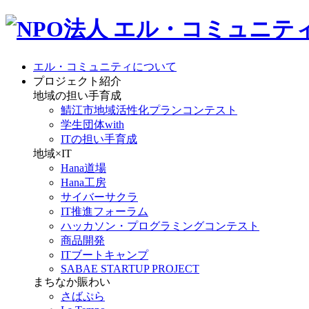
エル・コミュニティについて
プロジェクト紹介
地域の担い手育成
鯖江市地域活性化プランコンテスト
学生団体with
ITの担い手育成
地域×IT
Hana道場
Hana工房
サイバーサクラ
IT推進フォーラム
ハッカソン・プログラミングコンテスト
商品開発
ITブートキャンプ
SABAE STARTUP PROJECT
まちなか賑わい
さばぷら