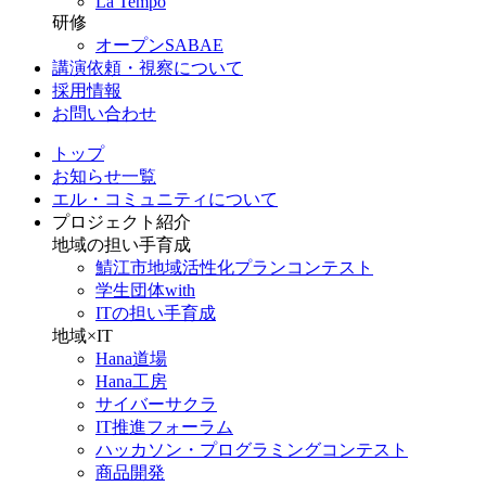
La Tempo
研修
オープンSABAE
講演依頼・視察について
採用情報
お問い合わせ
トップ
お知らせ一覧
エル・コミュニティについて
プロジェクト紹介
地域の担い手育成
鯖江市地域活性化プランコンテスト
学生団体with
ITの担い手育成
地域×IT
Hana道場
Hana工房
サイバーサクラ
IT推進フォーラム
ハッカソン・プログラミングコンテスト
商品開発