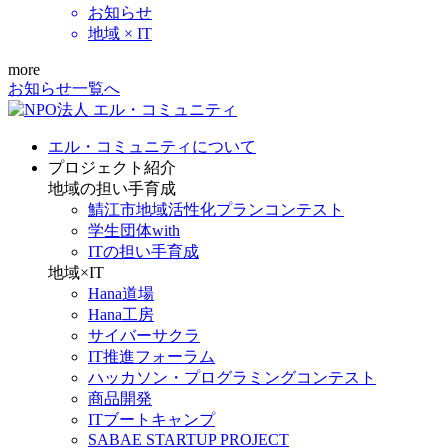
お知らせ
地域 × IT
more
お知らせ一覧へ
エル・コミュニティについて
プロジェクト紹介
地域の担い手育成
鯖江市地域活性化プランコンテスト
学生団体with
ITの担い手育成
地域×IT
Hana道場
Hana工房
サイバーサクラ
IT推進フォーラム
ハッカソン・プログラミングコンテスト
商品開発
ITブートキャンプ
SABAE STARTUP PROJECT