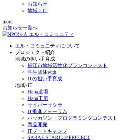
お知らせ
地域 × IT
more
お知らせ一覧へ
エル・コミュニティについて
プロジェクト紹介
地域の担い手育成
鯖江市地域活性化プランコンテスト
学生団体with
ITの担い手育成
地域×IT
Hana道場
Hana工房
サイバーサクラ
IT推進フォーラム
ハッカソン・プログラミングコンテスト
商品開発
ITブートキャンプ
SABAE STARTUP PROJECT