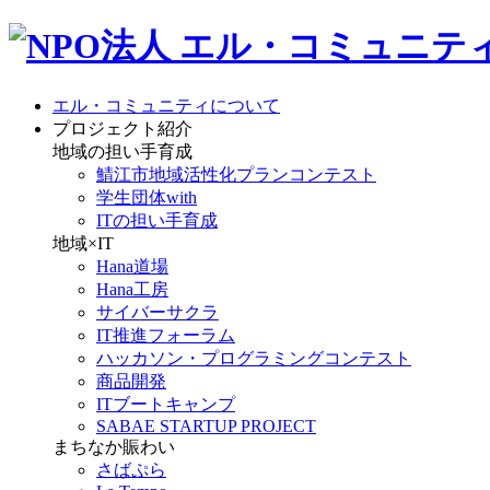
エル・コミュニティについて
プロジェクト紹介
地域の担い手育成
鯖江市地域活性化プランコンテスト
学生団体with
ITの担い手育成
地域×IT
Hana道場
Hana工房
サイバーサクラ
IT推進フォーラム
ハッカソン・プログラミングコンテスト
商品開発
ITブートキャンプ
SABAE STARTUP PROJECT
まちなか賑わい
さばぷら