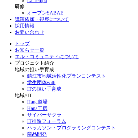
La Tempo
研修
オープンSABAE
講演依頼・視察について
採用情報
お問い合わせ
トップ
お知らせ一覧
エル・コミュニティについて
プロジェクト紹介
地域の担い手育成
鯖江市地域活性化プランコンテスト
学生団体with
ITの担い手育成
地域×IT
Hana道場
Hana工房
サイバーサクラ
IT推進フォーラム
ハッカソン・プログラミングコンテスト
商品開発