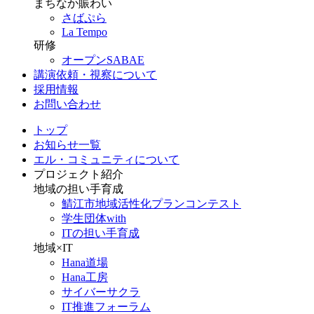
まちなか賑わい
さばぷら
La Tempo
研修
オープンSABAE
講演依頼・視察について
採用情報
お問い合わせ
トップ
お知らせ一覧
エル・コミュニティについて
プロジェクト紹介
地域の担い手育成
鯖江市地域活性化プランコンテスト
学生団体with
ITの担い手育成
地域×IT
Hana道場
Hana工房
サイバーサクラ
IT推進フォーラム