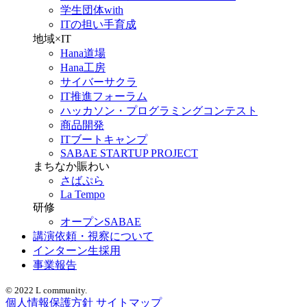
学生団体with
ITの担い手育成
地域×IT
Hana道場
Hana工房
サイバーサクラ
IT推進フォーラム
ハッカソン・プログラミングコンテスト
商品開発
ITブートキャンプ
SABAE STARTUP PROJECT
まちなか賑わい
さばぷら
La Tempo
研修
オープンSABAE
講演依頼・視察について
インターン生採用
事業報告
© 2022 L community.
個人情報保護方針
サイトマップ