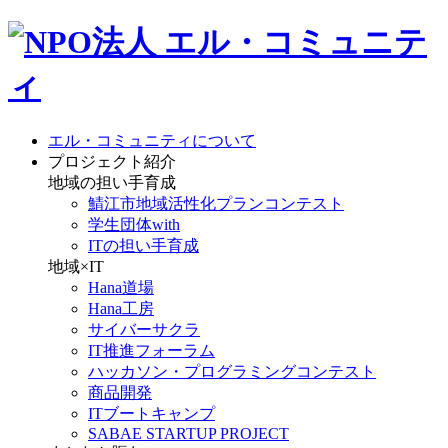
エル・コミュニティについて
プロジェクト紹介
地域の担い手育成
鯖江市地域活性化プランコンテスト
学生団体with
ITの担い手育成
地域×IT
Hana道場
Hana工房
サイバーサクラ
IT推進フォーラム
ハッカソン・プログラミングコンテスト
商品開発
ITブートキャンプ
SABAE STARTUP PROJECT