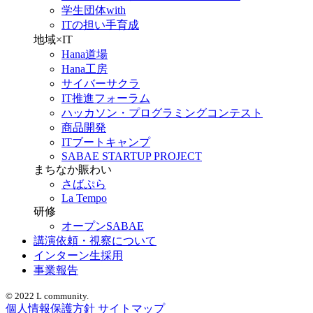
学生団体with
ITの担い手育成
地域×IT
Hana道場
Hana工房
サイバーサクラ
IT推進フォーラム
ハッカソン・プログラミングコンテスト
商品開発
ITブートキャンプ
SABAE STARTUP PROJECT
まちなか賑わい
さばぷら
La Tempo
研修
オープンSABAE
講演依頼・視察について
インターン生採用
事業報告
© 2022 L community.
個人情報保護方針
サイトマップ