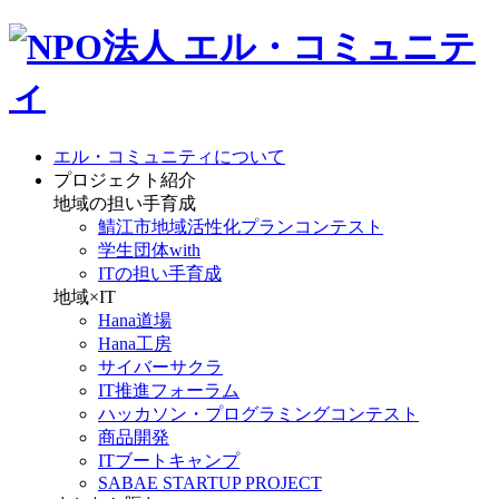
エル・コミュニティについて
プロジェクト紹介
地域の担い手育成
鯖江市地域活性化プランコンテスト
学生団体with
ITの担い手育成
地域×IT
Hana道場
Hana工房
サイバーサクラ
IT推進フォーラム
ハッカソン・プログラミングコンテスト
商品開発
ITブートキャンプ
SABAE STARTUP PROJECT