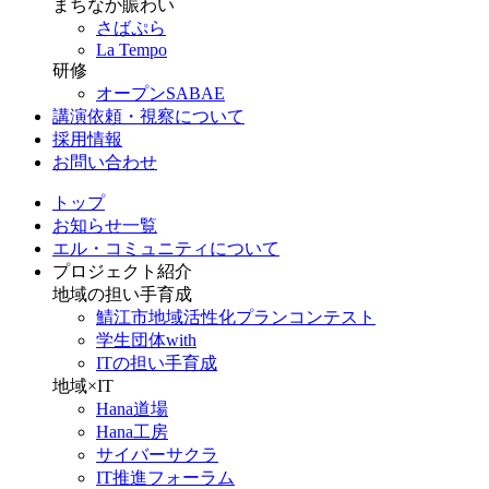
まちなか賑わい
さばぷら
La Tempo
研修
オープンSABAE
講演依頼・視察について
採用情報
お問い合わせ
トップ
お知らせ一覧
エル・コミュニティについて
プロジェクト紹介
地域の担い手育成
鯖江市地域活性化プランコンテスト
学生団体with
ITの担い手育成
地域×IT
Hana道場
Hana工房
サイバーサクラ
IT推進フォーラム