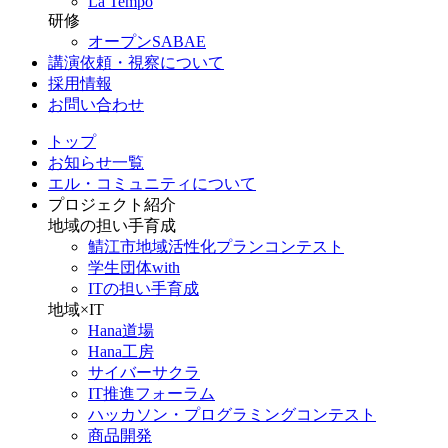
La Tempo
研修
オープンSABAE
講演依頼・視察について
採用情報
お問い合わせ
トップ
お知らせ一覧
エル・コミュニティについて
プロジェクト紹介
地域の担い手育成
鯖江市地域活性化プランコンテスト
学生団体with
ITの担い手育成
地域×IT
Hana道場
Hana工房
サイバーサクラ
IT推進フォーラム
ハッカソン・プログラミングコンテスト
商品開発