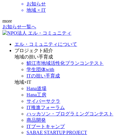
お知らせ
地域 × IT
more
お知らせ一覧へ
エル・コミュニティについて
プロジェクト紹介
地域の担い手育成
鯖江市地域活性化プランコンテスト
学生団体with
ITの担い手育成
地域×IT
Hana道場
Hana工房
サイバーサクラ
IT推進フォーラム
ハッカソン・プログラミングコンテスト
商品開発
ITブートキャンプ
SABAE STARTUP PROJECT