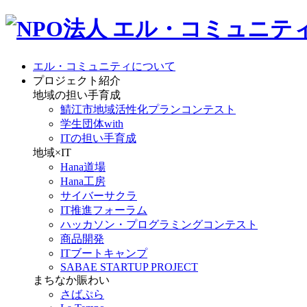
エル・コミュニティについて
プロジェクト紹介
地域の担い手育成
鯖江市地域活性化プランコンテスト
学生団体with
ITの担い手育成
地域×IT
Hana道場
Hana工房
サイバーサクラ
IT推進フォーラム
ハッカソン・プログラミングコンテスト
商品開発
ITブートキャンプ
SABAE STARTUP PROJECT
まちなか賑わい
さばぷら