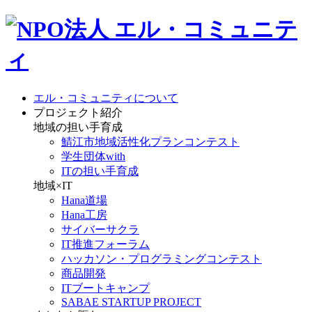
エル・コミュニティについて
プロジェクト紹介
地域の担い手育成
鯖江市地域活性化プランコンテスト
学生団体with
ITの担い手育成
地域×IT
Hana道場
Hana工房
サイバーサクラ
IT推進フォーラム
ハッカソン・プログラミングコンテスト
商品開発
ITブートキャンプ
SABAE STARTUP PROJECT