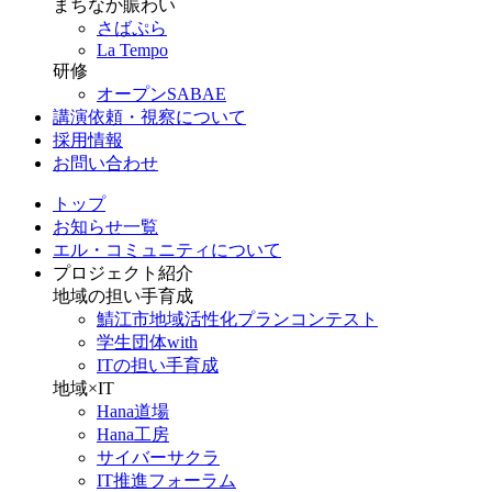
まちなか賑わい
さばぷら
La Tempo
研修
オープンSABAE
講演依頼・視察について
採用情報
お問い合わせ
トップ
お知らせ一覧
エル・コミュニティについて
プロジェクト紹介
地域の担い手育成
鯖江市地域活性化プランコンテスト
学生団体with
ITの担い手育成
地域×IT
Hana道場
Hana工房
サイバーサクラ
IT推進フォーラム