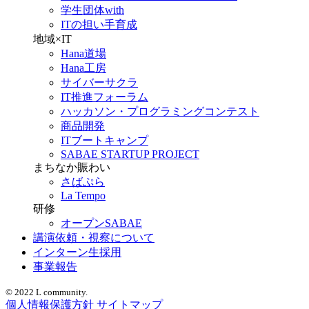
学生団体with
ITの担い手育成
地域×IT
Hana道場
Hana工房
サイバーサクラ
IT推進フォーラム
ハッカソン・プログラミングコンテスト
商品開発
ITブートキャンプ
SABAE STARTUP PROJECT
まちなか賑わい
さばぷら
La Tempo
研修
オープンSABAE
講演依頼・視察について
インターン生採用
事業報告
© 2022 L community.
個人情報保護方針
サイトマップ