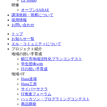
La Tempo
研修
オープンSABAE
講演依頼・視察について
採用情報
お問い合わせ
トップ
お知らせ一覧
エル・コミュニティについて
プロジェクト紹介
地域の担い手育成
鯖江市地域活性化プランコンテスト
学生団体with
ITの担い手育成
地域×IT
Hana道場
Hana工房
サイバーサクラ
IT推進フォーラム
ハッカソン・プログラミングコンテスト
商品開発