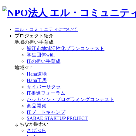
エル・コミュニティについて
プロジェクト紹介
地域の担い手育成
鯖江市地域活性化プランコンテスト
学生団体with
ITの担い手育成
地域×IT
Hana道場
Hana工房
サイバーサクラ
IT推進フォーラム
ハッカソン・プログラミングコンテスト
商品開発
ITブートキャンプ
SABAE STARTUP PROJECT
まちなか賑わい
さばぷら