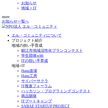
お知らせ
地域 × IT
more
お知らせ一覧へ
エル・コミュニティについて
プロジェクト紹介
地域の担い手育成
鯖江市地域活性化プランコンテスト
学生団体with
ITの担い手育成
地域×IT
Hana道場
Hana工房
サイバーサクラ
IT推進フォーラム
ハッカソン・プログラミングコンテスト
商品開発
ITブートキャンプ
SABAE STARTUP PROJECT