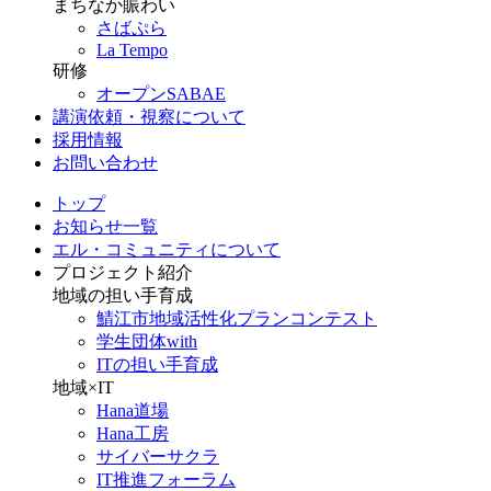
まちなか賑わい
さばぷら
La Tempo
研修
オープンSABAE
講演依頼・視察について
採用情報
お問い合わせ
トップ
お知らせ一覧
エル・コミュニティについて
プロジェクト紹介
地域の担い手育成
鯖江市地域活性化プランコンテスト
学生団体with
ITの担い手育成
地域×IT
Hana道場
Hana工房
サイバーサクラ
IT推進フォーラム