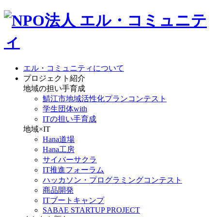
エル・コミュニティについて
プロジェクト紹介
地域の担い手育成
鯖江市地域活性化プランコンテスト
学生団体with
ITの担い手育成
地域×IT
Hana道場
Hana工房
サイバーサクラ
IT推進フォーラム
ハッカソン・プログラミングコンテスト
商品開発
ITブートキャンプ
SABAE STARTUP PROJECT