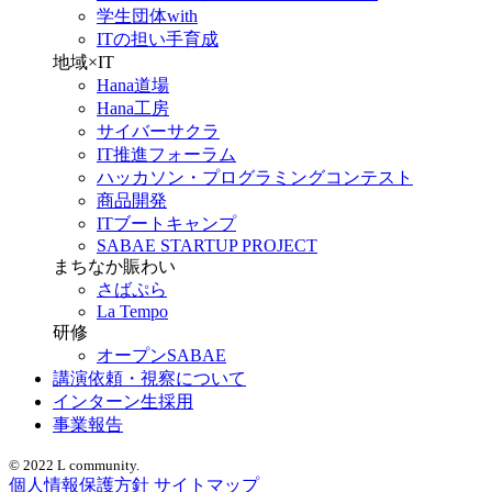
学生団体with
ITの担い手育成
地域×IT
Hana道場
Hana工房
サイバーサクラ
IT推進フォーラム
ハッカソン・プログラミングコンテスト
商品開発
ITブートキャンプ
SABAE STARTUP PROJECT
まちなか賑わい
さばぷら
La Tempo
研修
オープンSABAE
講演依頼・視察について
インターン生採用
事業報告
© 2022 L community.
個人情報保護方針
サイトマップ