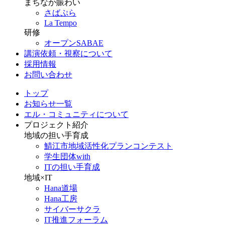
まちなか賑わい
さばぷら
La Tempo
研修
オープンSABAE
講演依頼・視察について
採用情報
お問い合わせ
トップ
お知らせ一覧
エル・コミュニティについて
プロジェクト紹介
地域の担い手育成
鯖江市地域活性化プランコンテスト
学生団体with
ITの担い手育成
地域×IT
Hana道場
Hana工房
サイバーサクラ
IT推進フォーラム