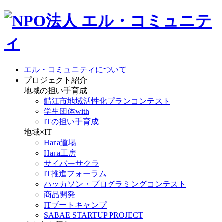
エル・コミュニティについて
プロジェクト紹介
地域の担い手育成
鯖江市地域活性化プランコンテスト
学生団体with
ITの担い手育成
地域×IT
Hana道場
Hana工房
サイバーサクラ
IT推進フォーラム
ハッカソン・プログラミングコンテスト
商品開発
ITブートキャンプ
SABAE STARTUP PROJECT