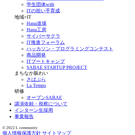
学生団体with
ITの担い手育成
地域×IT
Hana道場
Hana工房
サイバーサクラ
IT推進フォーラム
ハッカソン・プログラミングコンテスト
商品開発
ITブートキャンプ
SABAE STARTUP PROJECT
まちなか賑わい
さばぷら
La Tempo
研修
オープンSABAE
講演依頼・視察について
インターン生採用
事業報告
© 2022 L community.
個人情報保護方針
サイトマップ