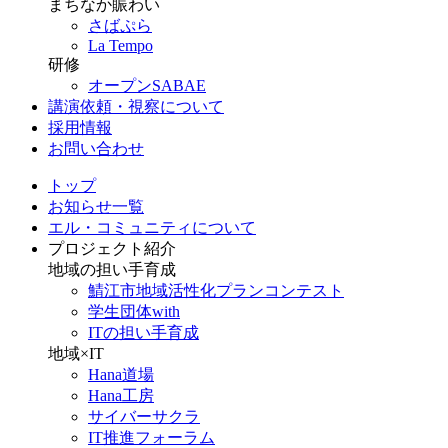
まちなか賑わい
さばぷら
La Tempo
研修
オープンSABAE
講演依頼・視察について
採用情報
お問い合わせ
トップ
お知らせ一覧
エル・コミュニティについて
プロジェクト紹介
地域の担い手育成
鯖江市地域活性化プランコンテスト
学生団体with
ITの担い手育成
地域×IT
Hana道場
Hana工房
サイバーサクラ
IT推進フォーラム