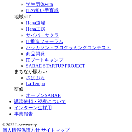
学生団体with
ITの担い手育成
地域×IT
Hana道場
Hana工房
サイバーサクラ
IT推進フォーラム
ハッカソン・プログラミングコンテスト
商品開発
ITブートキャンプ
SABAE STARTUP PROJECT
まちなか賑わい
さばぷら
La Tempo
研修
オープンSABAE
講演依頼・視察について
インターン生採用
事業報告
© 2022 L community.
個人情報保護方針
サイトマップ