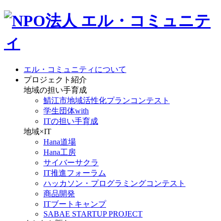
エル・コミュニティについて
プロジェクト紹介
地域の担い手育成
鯖江市地域活性化プランコンテスト
学生団体with
ITの担い手育成
地域×IT
Hana道場
Hana工房
サイバーサクラ
IT推進フォーラム
ハッカソン・プログラミングコンテスト
商品開発
ITブートキャンプ
SABAE STARTUP PROJECT