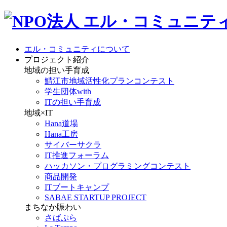
エル・コミュニティについて
プロジェクト紹介
地域の担い手育成
鯖江市地域活性化プランコンテスト
学生団体with
ITの担い手育成
地域×IT
Hana道場
Hana工房
サイバーサクラ
IT推進フォーラム
ハッカソン・プログラミングコンテスト
商品開発
ITブートキャンプ
SABAE STARTUP PROJECT
まちなか賑わい
さばぷら