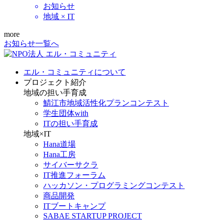
お知らせ
地域 × IT
more
お知らせ一覧へ
エル・コミュニティについて
プロジェクト紹介
地域の担い手育成
鯖江市地域活性化プランコンテスト
学生団体with
ITの担い手育成
地域×IT
Hana道場
Hana工房
サイバーサクラ
IT推進フォーラム
ハッカソン・プログラミングコンテスト
商品開発
ITブートキャンプ
SABAE STARTUP PROJECT