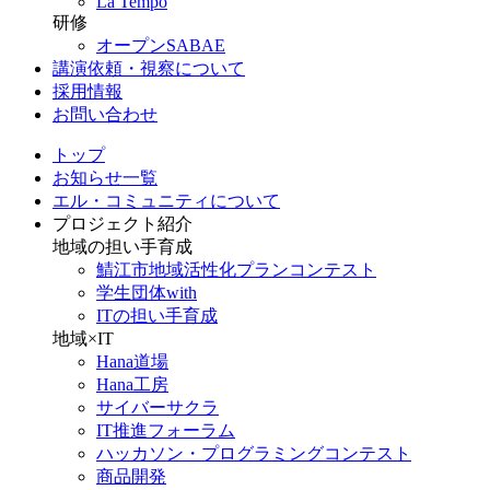
La Tempo
研修
オープンSABAE
講演依頼・視察について
採用情報
お問い合わせ
トップ
お知らせ一覧
エル・コミュニティについて
プロジェクト紹介
地域の担い手育成
鯖江市地域活性化プランコンテスト
学生団体with
ITの担い手育成
地域×IT
Hana道場
Hana工房
サイバーサクラ
IT推進フォーラム
ハッカソン・プログラミングコンテスト
商品開発