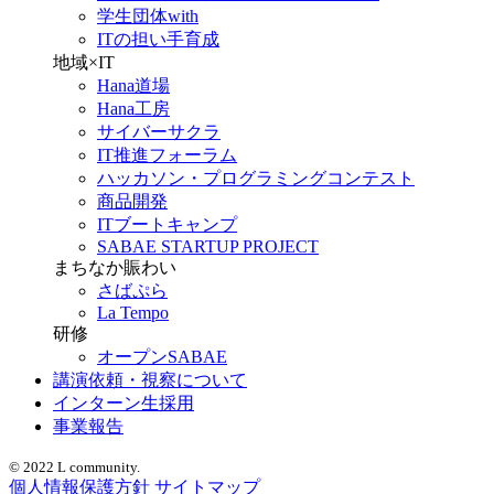
学生団体with
ITの担い手育成
地域×IT
Hana道場
Hana工房
サイバーサクラ
IT推進フォーラム
ハッカソン・プログラミングコンテスト
商品開発
ITブートキャンプ
SABAE STARTUP PROJECT
まちなか賑わい
さばぷら
La Tempo
研修
オープンSABAE
講演依頼・視察について
インターン生採用
事業報告
© 2022 L community.
個人情報保護方針
サイトマップ