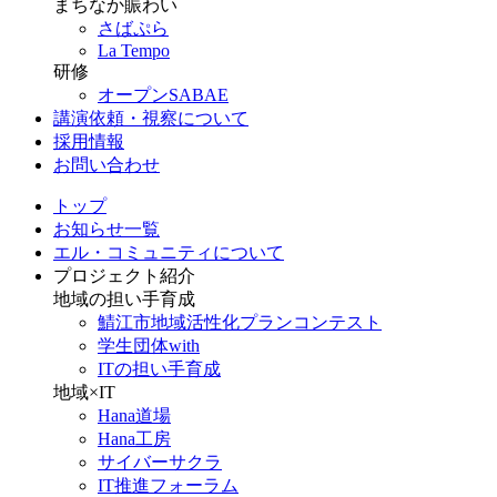
まちなか賑わい
さばぷら
La Tempo
研修
オープンSABAE
講演依頼・視察について
採用情報
お問い合わせ
トップ
お知らせ一覧
エル・コミュニティについて
プロジェクト紹介
地域の担い手育成
鯖江市地域活性化プランコンテスト
学生団体with
ITの担い手育成
地域×IT
Hana道場
Hana工房
サイバーサクラ
IT推進フォーラム