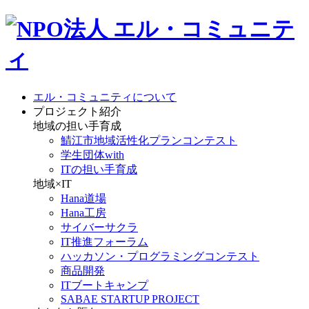
エル・コミュニティについて
プロジェクト紹介
地域の担い手育成
鯖江市地域活性化プランコンテスト
学生団体with
ITの担い手育成
地域×IT
Hana道場
Hana工房
サイバーサクラ
IT推進フォーラム
ハッカソン・プログラミングコンテスト
商品開発
ITブートキャンプ
SABAE STARTUP PROJECT