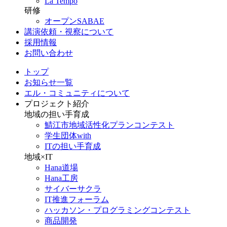
La Tempo
研修
オープンSABAE
講演依頼・視察について
採用情報
お問い合わせ
トップ
お知らせ一覧
エル・コミュニティについて
プロジェクト紹介
地域の担い手育成
鯖江市地域活性化プランコンテスト
学生団体with
ITの担い手育成
地域×IT
Hana道場
Hana工房
サイバーサクラ
IT推進フォーラム
ハッカソン・プログラミングコンテスト
商品開発