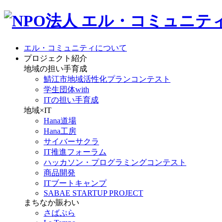
エル・コミュニティについて
プロジェクト紹介
地域の担い手育成
鯖江市地域活性化プランコンテスト
学生団体with
ITの担い手育成
地域×IT
Hana道場
Hana工房
サイバーサクラ
IT推進フォーラム
ハッカソン・プログラミングコンテスト
商品開発
ITブートキャンプ
SABAE STARTUP PROJECT
まちなか賑わい
さばぷら