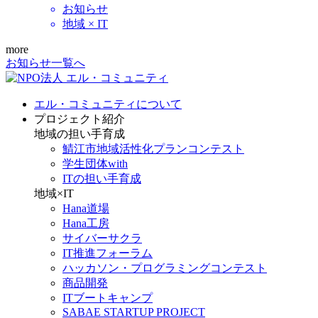
お知らせ
地域 × IT
more
お知らせ一覧へ
エル・コミュニティについて
プロジェクト紹介
地域の担い手育成
鯖江市地域活性化プランコンテスト
学生団体with
ITの担い手育成
地域×IT
Hana道場
Hana工房
サイバーサクラ
IT推進フォーラム
ハッカソン・プログラミングコンテスト
商品開発
ITブートキャンプ
SABAE STARTUP PROJECT