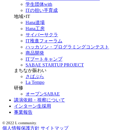
学生団体with
ITの担い手育成
地域×IT
Hana道場
Hana工房
サイバーサクラ
IT推進フォーラム
ハッカソン・プログラミングコンテスト
商品開発
ITブートキャンプ
SABAE STARTUP PROJECT
まちなか賑わい
さばぷら
La Tempo
研修
オープンSABAE
講演依頼・視察について
インターン生採用
事業報告
© 2022 L community.
個人情報保護方針
サイトマップ