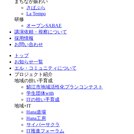
まちなか賑わい
さばぷら
La Tempo
研修
オープンSABAE
講演依頼・視察について
採用情報
お問い合わせ
トップ
お知らせ一覧
エル・コミュニティについて
プロジェクト紹介
地域の担い手育成
鯖江市地域活性化プランコンテスト
学生団体with
ITの担い手育成
地域×IT
Hana道場
Hana工房
サイバーサクラ
IT推進フォーラム