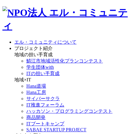
エル・コミュニティについて
プロジェクト紹介
地域の担い手育成
鯖江市地域活性化プランコンテスト
学生団体with
ITの担い手育成
地域×IT
Hana道場
Hana工房
サイバーサクラ
IT推進フォーラム
ハッカソン・プログラミングコンテスト
商品開発
ITブートキャンプ
SABAE STARTUP PROJECT