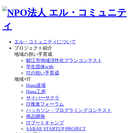
エル・コミュニティについて
プロジェクト紹介
地域の担い手育成
鯖江市地域活性化プランコンテスト
学生団体with
ITの担い手育成
地域×IT
Hana道場
Hana工房
サイバーサクラ
IT推進フォーラム
ハッカソン・プログラミングコンテスト
商品開発
ITブートキャンプ
SABAE STARTUP PROJECT