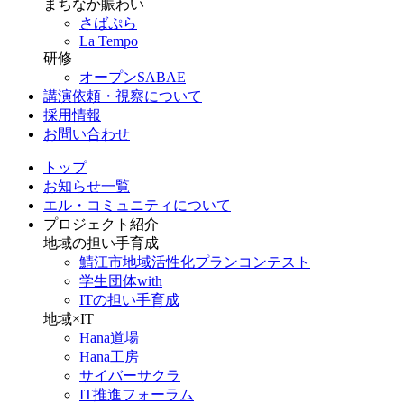
まちなか賑わい
さばぷら
La Tempo
研修
オープンSABAE
講演依頼・視察について
採用情報
お問い合わせ
トップ
お知らせ一覧
エル・コミュニティについて
プロジェクト紹介
地域の担い手育成
鯖江市地域活性化プランコンテスト
学生団体with
ITの担い手育成
地域×IT
Hana道場
Hana工房
サイバーサクラ
IT推進フォーラム