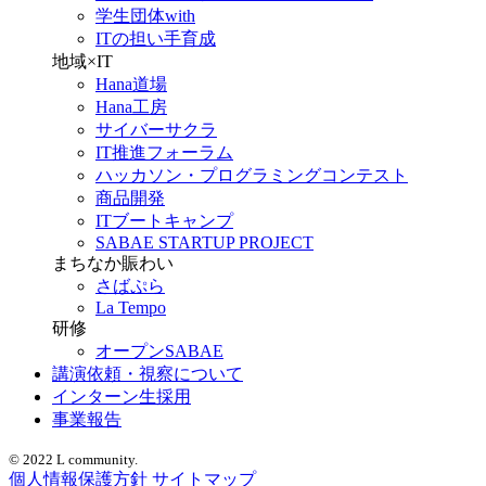
学生団体with
ITの担い手育成
地域×IT
Hana道場
Hana工房
サイバーサクラ
IT推進フォーラム
ハッカソン・プログラミングコンテスト
商品開発
ITブートキャンプ
SABAE STARTUP PROJECT
まちなか賑わい
さばぷら
La Tempo
研修
オープンSABAE
講演依頼・視察について
インターン生採用
事業報告
© 2022 L community.
個人情報保護方針
サイトマップ