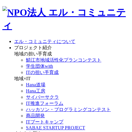
エル・コミュニティについて
プロジェクト紹介
地域の担い手育成
鯖江市地域活性化プランコンテスト
学生団体with
ITの担い手育成
地域×IT
Hana道場
Hana工房
サイバーサクラ
IT推進フォーラム
ハッカソン・プログラミングコンテスト
商品開発
ITブートキャンプ
SABAE STARTUP PROJECT