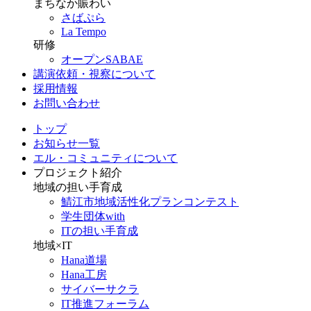
まちなか賑わい
さばぷら
La Tempo
研修
オープンSABAE
講演依頼・視察について
採用情報
お問い合わせ
トップ
お知らせ一覧
エル・コミュニティについて
プロジェクト紹介
地域の担い手育成
鯖江市地域活性化プランコンテスト
学生団体with
ITの担い手育成
地域×IT
Hana道場
Hana工房
サイバーサクラ
IT推進フォーラム