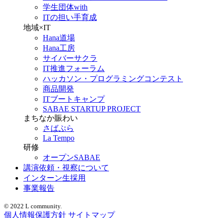
学生団体with
ITの担い手育成
地域×IT
Hana道場
Hana工房
サイバーサクラ
IT推進フォーラム
ハッカソン・プログラミングコンテスト
商品開発
ITブートキャンプ
SABAE STARTUP PROJECT
まちなか賑わい
さばぷら
La Tempo
研修
オープンSABAE
講演依頼・視察について
インターン生採用
事業報告
© 2022 L community.
個人情報保護方針
サイトマップ