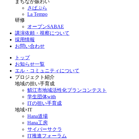
まちなか賑わい
さばぷら
La Tempo
研修
オープンSABAE
講演依頼・視察について
採用情報
お問い合わせ
トップ
お知らせ一覧
エル・コミュニティについて
プロジェクト紹介
地域の担い手育成
鯖江市地域活性化プランコンテスト
学生団体with
ITの担い手育成
地域×IT
Hana道場
Hana工房
サイバーサクラ
IT推進フォーラム