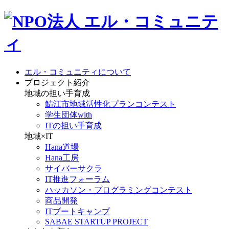
エル・コミュニティについて
プロジェクト紹介
地域の担い手育成
鯖江市地域活性化プランコンテスト
学生団体with
ITの担い手育成
地域×IT
Hana道場
Hana工房
サイバーサクラ
IT推進フォーラム
ハッカソン・プログラミングコンテスト
商品開発
ITブートキャンプ
SABAE STARTUP PROJECT