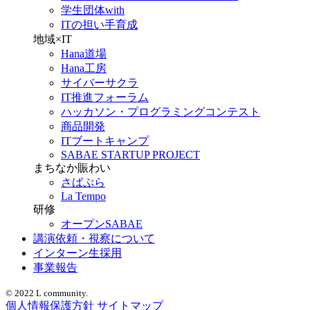
学生団体with
ITの担い手育成
地域×IT
Hana道場
Hana工房
サイバーサクラ
IT推進フォーラム
ハッカソン・プログラミングコンテスト
商品開発
ITブートキャンプ
SABAE STARTUP PROJECT
まちなか賑わい
さばぷら
La Tempo
研修
オープンSABAE
講演依頼・視察について
インターン生採用
事業報告
© 2022 L community.
個人情報保護方針
サイトマップ