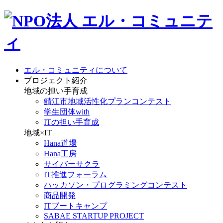
エル・コミュニティについて
プロジェクト紹介
地域の担い手育成
鯖江市地域活性化プランコンテスト
学生団体with
ITの担い手育成
地域×IT
Hana道場
Hana工房
サイバーサクラ
IT推進フォーラム
ハッカソン・プログラミングコンテスト
商品開発
ITブートキャンプ
SABAE STARTUP PROJECT