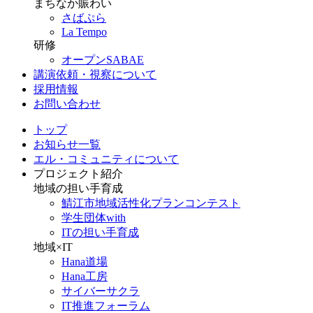
まちなか賑わい
さばぷら
La Tempo
研修
オープンSABAE
講演依頼・視察について
採用情報
お問い合わせ
トップ
お知らせ一覧
エル・コミュニティについて
プロジェクト紹介
地域の担い手育成
鯖江市地域活性化プランコンテスト
学生団体with
ITの担い手育成
地域×IT
Hana道場
Hana工房
サイバーサクラ
IT推進フォーラム