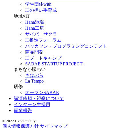
学生団体with
ITの担い手育成
地域×IT
Hana道場
Hana工房
サイバーサクラ
IT推進フォーラム
ハッカソン・プログラミングコンテスト
商品開発
ITブートキャンプ
SABAE STARTUP PROJECT
まちなか賑わい
さばぷら
La Tempo
研修
オープンSABAE
講演依頼・視察について
インターン生採用
事業報告
© 2022 L community.
個人情報保護方針
サイトマップ