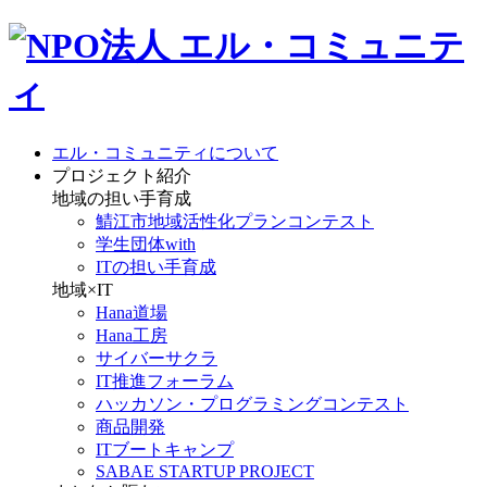
エル・コミュニティについて
プロジェクト紹介
地域の担い手育成
鯖江市地域活性化プランコンテスト
学生団体with
ITの担い手育成
地域×IT
Hana道場
Hana工房
サイバーサクラ
IT推進フォーラム
ハッカソン・プログラミングコンテスト
商品開発
ITブートキャンプ
SABAE STARTUP PROJECT