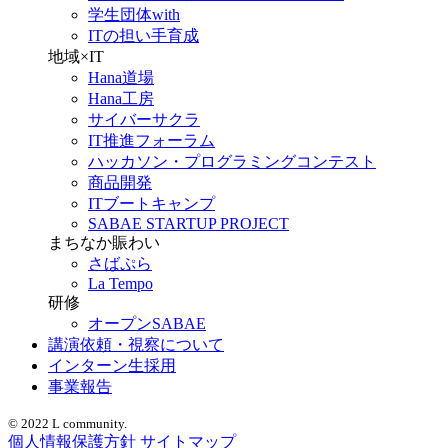
学生団体with
ITの担い手育成
地域×IT
Hana道場
Hana工房
サイバーサクラ
IT推進フォーラム
ハッカソン・プログラミングコンテスト
商品開発
ITブートキャンプ
SABAE STARTUP PROJECT
まちなか賑わい
さばぷら
La Tempo
研修
オープンSABAE
講演依頼・視察について
インターン生採用
事業報告
© 2022 L community.
個人情報保護方針
サイトマップ