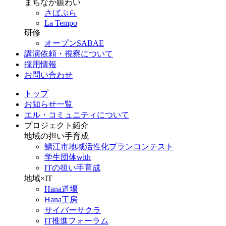
まちなか賑わい
さばぷら
La Tempo
研修
オープンSABAE
講演依頼・視察について
採用情報
お問い合わせ
トップ
お知らせ一覧
エル・コミュニティについて
プロジェクト紹介
地域の担い手育成
鯖江市地域活性化プランコンテスト
学生団体with
ITの担い手育成
地域×IT
Hana道場
Hana工房
サイバーサクラ
IT推進フォーラム