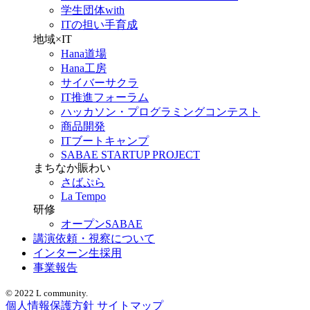
学生団体with
ITの担い手育成
地域×IT
Hana道場
Hana工房
サイバーサクラ
IT推進フォーラム
ハッカソン・プログラミングコンテスト
商品開発
ITブートキャンプ
SABAE STARTUP PROJECT
まちなか賑わい
さばぷら
La Tempo
研修
オープンSABAE
講演依頼・視察について
インターン生採用
事業報告
© 2022 L community.
個人情報保護方針
サイトマップ