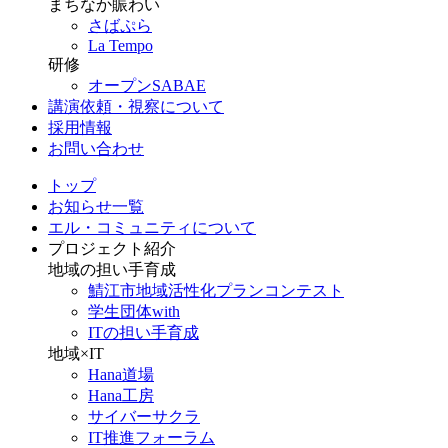
まちなか賑わい
さばぷら
La Tempo
研修
オープンSABAE
講演依頼・視察について
採用情報
お問い合わせ
トップ
お知らせ一覧
エル・コミュニティについて
プロジェクト紹介
地域の担い手育成
鯖江市地域活性化プランコンテスト
学生団体with
ITの担い手育成
地域×IT
Hana道場
Hana工房
サイバーサクラ
IT推進フォーラム