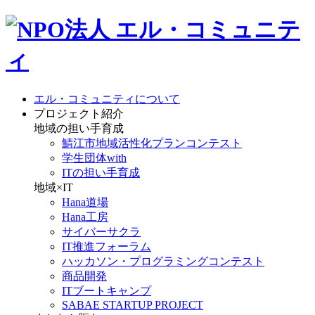
エル・コミュニティについて
プロジェクト紹介
地域の担い手育成
鯖江市地域活性化プランコンテスト
学生団体with
ITの担い手育成
地域×IT
Hana道場
Hana工房
サイバーサクラ
IT推進フォーラム
ハッカソン・プログラミングコンテスト
商品開発
ITブートキャンプ
SABAE STARTUP PROJECT