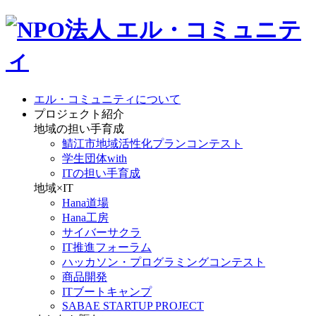
エル・コミュニティについて
プロジェクト紹介
地域の担い手育成
鯖江市地域活性化プランコンテスト
学生団体with
ITの担い手育成
地域×IT
Hana道場
Hana工房
サイバーサクラ
IT推進フォーラム
ハッカソン・プログラミングコンテスト
商品開発
ITブートキャンプ
SABAE STARTUP PROJECT