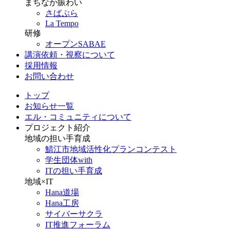
まちなか賑わい
さばぷら
La Tempo
研修
オープンSABAE
講演依頼・視察について
採用情報
お問い合わせ
トップ
お知らせ一覧
エル・コミュニティについて
プロジェクト紹介
地域の担い手育成
鯖江市地域活性化プランコンテスト
学生団体with
ITの担い手育成
地域×IT
Hana道場
Hana工房
サイバーサクラ
IT推進フォーラム