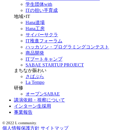
学生団体with
ITの担い手育成
地域×IT
Hana道場
Hana工房
サイバーサクラ
IT推進フォーラム
ハッカソン・プログラミングコンテスト
商品開発
ITブートキャンプ
SABAE STARTUP PROJECT
まちなか賑わい
さばぷら
La Tempo
研修
オープンSABAE
講演依頼・視察について
インターン生採用
事業報告
© 2022 L community.
個人情報保護方針
サイトマップ