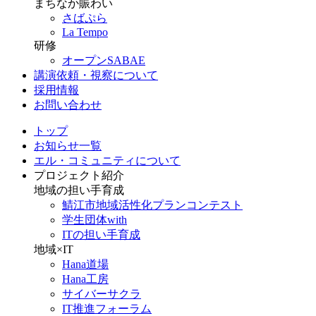
まちなか賑わい
さばぷら
La Tempo
研修
オープンSABAE
講演依頼・視察について
採用情報
お問い合わせ
トップ
お知らせ一覧
エル・コミュニティについて
プロジェクト紹介
地域の担い手育成
鯖江市地域活性化プランコンテスト
学生団体with
ITの担い手育成
地域×IT
Hana道場
Hana工房
サイバーサクラ
IT推進フォーラム