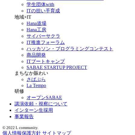
学生団体with
ITの担い手育成
地域×IT
Hana道場
Hana工房
サイバーサクラ
IT推進フォーラム
ハッカソン・プログラミングコンテスト
商品開発
ITブートキャンプ
SABAE STARTUP PROJECT
まちなか賑わい
さばぷら
La Tempo
研修
オープンSABAE
講演依頼・視察について
インターン生採用
事業報告
© 2022 L community.
個人情報保護方針
サイトマップ