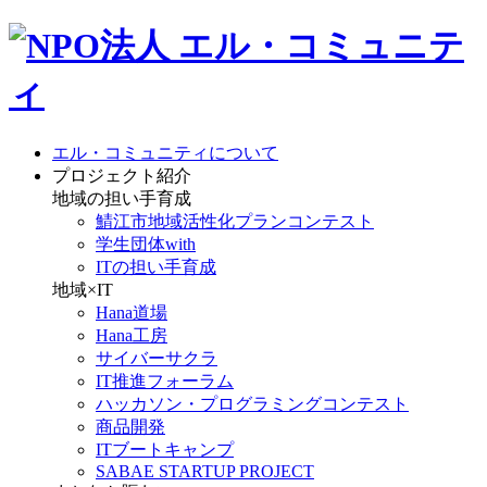
エル・コミュニティについて
プロジェクト紹介
地域の担い手育成
鯖江市地域活性化プランコンテスト
学生団体with
ITの担い手育成
地域×IT
Hana道場
Hana工房
サイバーサクラ
IT推進フォーラム
ハッカソン・プログラミングコンテスト
商品開発
ITブートキャンプ
SABAE STARTUP PROJECT