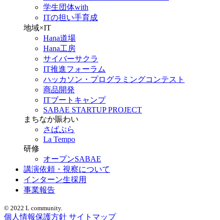
学生団体with
ITの担い手育成
地域×IT
Hana道場
Hana工房
サイバーサクラ
IT推進フォーラム
ハッカソン・プログラミングコンテスト
商品開発
ITブートキャンプ
SABAE STARTUP PROJECT
まちなか賑わい
さばぷら
La Tempo
研修
オープンSABAE
講演依頼・視察について
インターン生採用
事業報告
© 2022 L community.
個人情報保護方針
サイトマップ