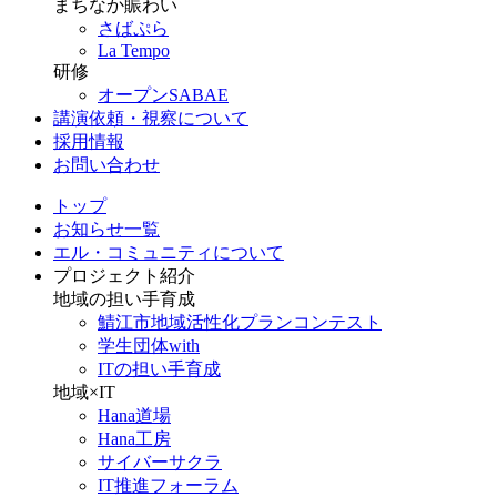
まちなか賑わい
さばぷら
La Tempo
研修
オープンSABAE
講演依頼・視察について
採用情報
お問い合わせ
トップ
お知らせ一覧
エル・コミュニティについて
プロジェクト紹介
地域の担い手育成
鯖江市地域活性化プランコンテスト
学生団体with
ITの担い手育成
地域×IT
Hana道場
Hana工房
サイバーサクラ
IT推進フォーラム