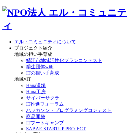
エル・コミュニティについて
プロジェクト紹介
地域の担い手育成
鯖江市地域活性化プランコンテスト
学生団体with
ITの担い手育成
地域×IT
Hana道場
Hana工房
サイバーサクラ
IT推進フォーラム
ハッカソン・プログラミングコンテスト
商品開発
ITブートキャンプ
SABAE STARTUP PROJECT