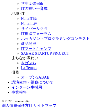
学生団体with
ITの担い手育成
地域×IT
Hana道場
Hana工房
サイバーサクラ
IT推進フォーラム
ハッカソン・プログラミングコンテスト
商品開発
ITブートキャンプ
SABAE STARTUP PROJECT
まちなか賑わい
さばぷら
La Tempo
研修
オープンSABAE
講演依頼・視察について
インターン生採用
事業報告
© 2022 L community.
個人情報保護方針
サイトマップ