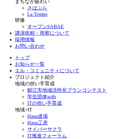
まちなか賑わい
さばぷら
La Tempo
研修
オープンSABAE
講演依頼・視察について
採用情報
お問い合わせ
トップ
お知らせ一覧
エル・コミュニティについて
プロジェクト紹介
地域の担い手育成
鯖江市地域活性化プランコンテスト
学生団体with
ITの担い手育成
地域×IT
Hana道場
Hana工房
サイバーサクラ
IT推進フォーラム