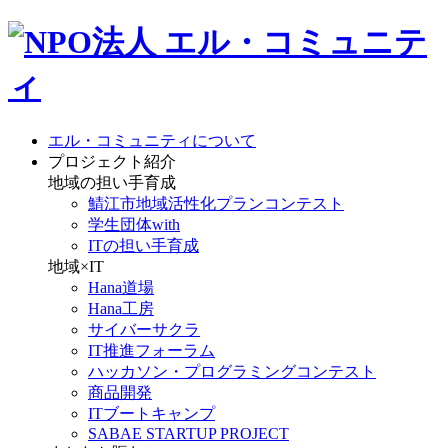
エル・コミュニティについて
プロジェクト紹介
地域の担い手育成
鯖江市地域活性化プランコンテスト
学生団体with
ITの担い手育成
地域×IT
Hana道場
Hana工房
サイバーサクラ
IT推進フォーラム
ハッカソン・プログラミングコンテスト
商品開発
ITブートキャンプ
SABAE STARTUP PROJECT