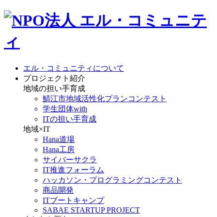
エル・コミュニティについて
プロジェクト紹介
地域の担い手育成
鯖江市地域活性化プランコンテスト
学生団体with
ITの担い手育成
地域×IT
Hana道場
Hana工房
サイバーサクラ
IT推進フォーラム
ハッカソン・プログラミングコンテスト
商品開発
ITブートキャンプ
SABAE STARTUP PROJECT