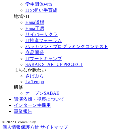
学生団体with
ITの担い手育成
地域×IT
Hana道場
Hana工房
サイバーサクラ
IT推進フォーラム
ハッカソン・プログラミングコンテスト
商品開発
ITブートキャンプ
SABAE STARTUP PROJECT
まちなか賑わい
さばぷら
La Tempo
研修
オープンSABAE
講演依頼・視察について
インターン生採用
事業報告
© 2022 L community.
個人情報保護方針
サイトマップ