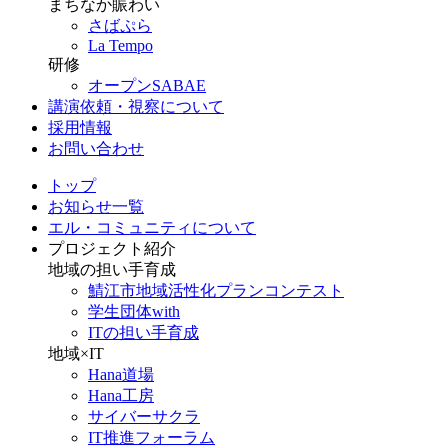
まちなか賑わい
さばぷら
La Tempo
研修
オープンSABAE
講演依頼・視察について
採用情報
お問い合わせ
トップ
お知らせ一覧
エル・コミュニティについて
プロジェクト紹介
地域の担い手育成
鯖江市地域活性化プランコンテスト
学生団体with
ITの担い手育成
地域×IT
Hana道場
Hana工房
サイバーサクラ
IT推進フォーラム