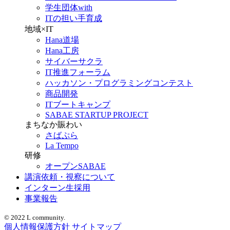
学生団体with
ITの担い手育成
地域×IT
Hana道場
Hana工房
サイバーサクラ
IT推進フォーラム
ハッカソン・プログラミングコンテスト
商品開発
ITブートキャンプ
SABAE STARTUP PROJECT
まちなか賑わい
さばぷら
La Tempo
研修
オープンSABAE
講演依頼・視察について
インターン生採用
事業報告
© 2022 L community.
個人情報保護方針
サイトマップ