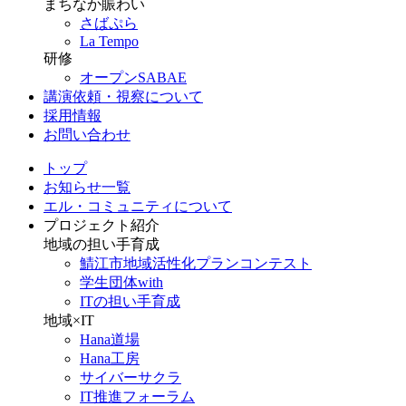
まちなか賑わい
さばぷら
La Tempo
研修
オープンSABAE
講演依頼・視察について
採用情報
お問い合わせ
トップ
お知らせ一覧
エル・コミュニティについて
プロジェクト紹介
地域の担い手育成
鯖江市地域活性化プランコンテスト
学生団体with
ITの担い手育成
地域×IT
Hana道場
Hana工房
サイバーサクラ
IT推進フォーラム