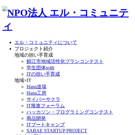
エル・コミュニティについて
プロジェクト紹介
地域の担い手育成
鯖江市地域活性化プランコンテスト
学生団体with
ITの担い手育成
地域×IT
Hana道場
Hana工房
サイバーサクラ
IT推進フォーラム
ハッカソン・プログラミングコンテスト
商品開発
ITブートキャンプ
SABAE STARTUP PROJECT