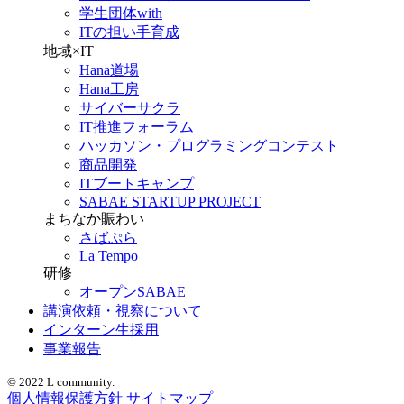
学生団体with
ITの担い手育成
地域×IT
Hana道場
Hana工房
サイバーサクラ
IT推進フォーラム
ハッカソン・プログラミングコンテスト
商品開発
ITブートキャンプ
SABAE STARTUP PROJECT
まちなか賑わい
さばぷら
La Tempo
研修
オープンSABAE
講演依頼・視察について
インターン生採用
事業報告
© 2022 L community.
個人情報保護方針
サイトマップ