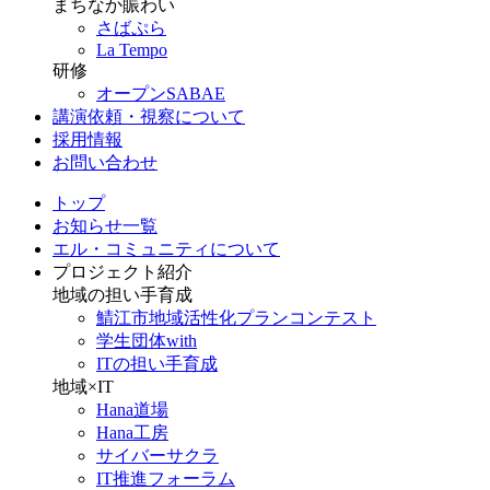
まちなか賑わい
さばぷら
La Tempo
研修
オープンSABAE
講演依頼・視察について
採用情報
お問い合わせ
トップ
お知らせ一覧
エル・コミュニティについて
プロジェクト紹介
地域の担い手育成
鯖江市地域活性化プランコンテスト
学生団体with
ITの担い手育成
地域×IT
Hana道場
Hana工房
サイバーサクラ
IT推進フォーラム