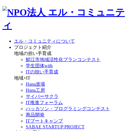
エル・コミュニティについて
プロジェクト紹介
地域の担い手育成
鯖江市地域活性化プランコンテスト
学生団体with
ITの担い手育成
地域×IT
Hana道場
Hana工房
サイバーサクラ
IT推進フォーラム
ハッカソン・プログラミングコンテスト
商品開発
ITブートキャンプ
SABAE STARTUP PROJECT