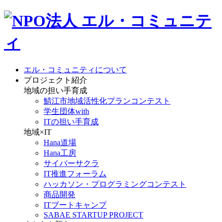
エル・コミュニティについて
プロジェクト紹介
地域の担い手育成
鯖江市地域活性化プランコンテスト
学生団体with
ITの担い手育成
地域×IT
Hana道場
Hana工房
サイバーサクラ
IT推進フォーラム
ハッカソン・プログラミングコンテスト
商品開発
ITブートキャンプ
SABAE STARTUP PROJECT