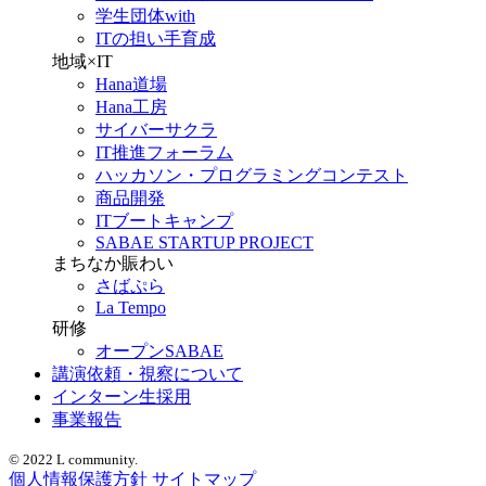
学生団体with
ITの担い手育成
地域×IT
Hana道場
Hana工房
サイバーサクラ
IT推進フォーラム
ハッカソン・プログラミングコンテスト
商品開発
ITブートキャンプ
SABAE STARTUP PROJECT
まちなか賑わい
さばぷら
La Tempo
研修
オープンSABAE
講演依頼・視察について
インターン生採用
事業報告
© 2022 L community.
個人情報保護方針
サイトマップ