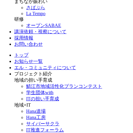
まちなか賑わい
さばぷら
La Tempo
研修
オープンSABAE
講演依頼・視察について
採用情報
お問い合わせ
トップ
お知らせ一覧
エル・コミュニティについて
プロジェクト紹介
地域の担い手育成
鯖江市地域活性化プランコンテスト
学生団体with
ITの担い手育成
地域×IT
Hana道場
Hana工房
サイバーサクラ
IT推進フォーラム