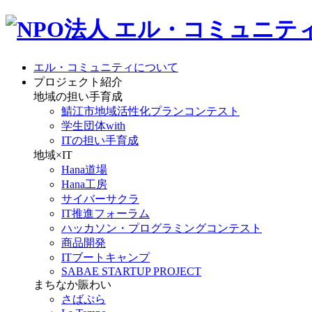
エル・コミュニティについて
プロジェクト紹介
地域の担い手育成
鯖江市地域活性化プランコンテスト
学生団体with
ITの担い手育成
地域×IT
Hana道場
Hana工房
サイバーサクラ
IT推進フォーラム
ハッカソン・プログラミングコンテスト
商品開発
ITブートキャンプ
SABAE STARTUP PROJECT
まちなか賑わい
さばぷら