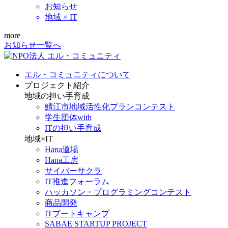
お知らせ
地域 × IT
more
お知らせ一覧へ
エル・コミュニティについて
プロジェクト紹介
地域の担い手育成
鯖江市地域活性化プランコンテスト
学生団体with
ITの担い手育成
地域×IT
Hana道場
Hana工房
サイバーサクラ
IT推進フォーラム
ハッカソン・プログラミングコンテスト
商品開発
ITブートキャンプ
SABAE STARTUP PROJECT