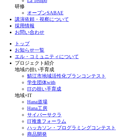
La Tempo
研修
オープンSABAE
講演依頼・視察について
採用情報
お問い合わせ
トップ
お知らせ一覧
エル・コミュニティについて
プロジェクト紹介
地域の担い手育成
鯖江市地域活性化プランコンテスト
学生団体with
ITの担い手育成
地域×IT
Hana道場
Hana工房
サイバーサクラ
IT推進フォーラム
ハッカソン・プログラミングコンテスト
商品開発