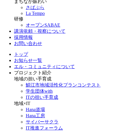
まちなか賑わい
さばぷら
La Tempo
研修
オープンSABAE
講演依頼・視察について
採用情報
お問い合わせ
トップ
お知らせ一覧
エル・コミュニティについて
プロジェクト紹介
地域の担い手育成
鯖江市地域活性化プランコンテスト
学生団体with
ITの担い手育成
地域×IT
Hana道場
Hana工房
サイバーサクラ
IT推進フォーラム