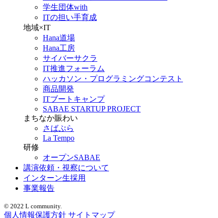
学生団体with
ITの担い手育成
地域×IT
Hana道場
Hana工房
サイバーサクラ
IT推進フォーラム
ハッカソン・プログラミングコンテスト
商品開発
ITブートキャンプ
SABAE STARTUP PROJECT
まちなか賑わい
さばぷら
La Tempo
研修
オープンSABAE
講演依頼・視察について
インターン生採用
事業報告
© 2022 L community.
個人情報保護方針
サイトマップ