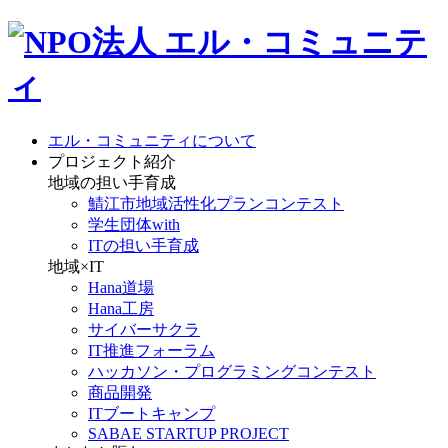
エル・コミュニティについて
プロジェクト紹介
地域の担い手育成
鯖江市地域活性化プランコンテスト
学生団体with
ITの担い手育成
地域×IT
Hana道場
Hana工房
サイバーサクラ
IT推進フォーラム
ハッカソン・プログラミングコンテスト
商品開発
ITブートキャンプ
SABAE STARTUP PROJECT