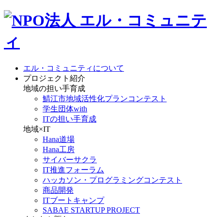
エル・コミュニティについて
プロジェクト紹介
地域の担い手育成
鯖江市地域活性化プランコンテスト
学生団体with
ITの担い手育成
地域×IT
Hana道場
Hana工房
サイバーサクラ
IT推進フォーラム
ハッカソン・プログラミングコンテスト
商品開発
ITブートキャンプ
SABAE STARTUP PROJECT