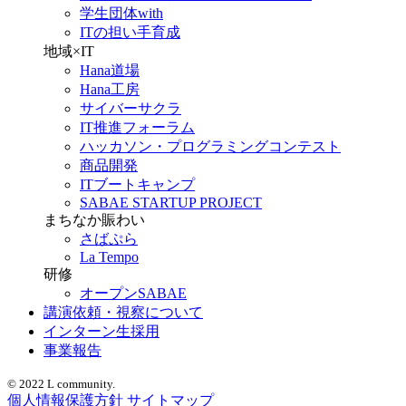
学生団体with
ITの担い手育成
地域×IT
Hana道場
Hana工房
サイバーサクラ
IT推進フォーラム
ハッカソン・プログラミングコンテスト
商品開発
ITブートキャンプ
SABAE STARTUP PROJECT
まちなか賑わい
さばぷら
La Tempo
研修
オープンSABAE
講演依頼・視察について
インターン生採用
事業報告
© 2022 L community.
個人情報保護方針
サイトマップ