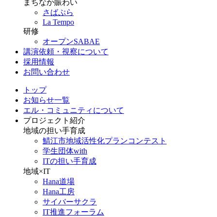
まちなか賑わい
さばぷら
La Tempo
研修
オープンSABAE
講演依頼・視察について
採用情報
お問い合わせ
トップ
お知らせ一覧
エル・コミュニティについて
プロジェクト紹介
地域の担い手育成
鯖江市地域活性化プランコンテスト
学生団体with
ITの担い手育成
地域×IT
Hana道場
Hana工房
サイバーサクラ
IT推進フォーラム