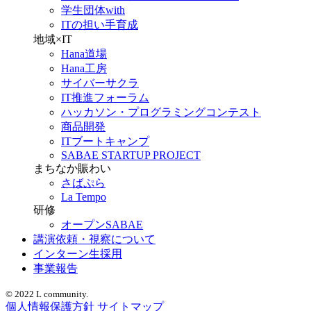
学生団体with
ITの担い手育成
地域×IT
Hana道場
Hana工房
サイバーサクラ
IT推進フォーラム
ハッカソン・プログラミングコンテスト
商品開発
ITブートキャンプ
SABAE STARTUP PROJECT
まちなか賑わい
さばぷら
La Tempo
研修
オープンSABAE
講演依頼・視察について
インターン生採用
事業報告
© 2022 L community.
個人情報保護方針
サイトマップ