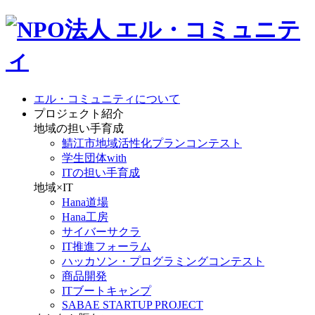
エル・コミュニティについて
プロジェクト紹介
地域の担い手育成
鯖江市地域活性化プランコンテスト
学生団体with
ITの担い手育成
地域×IT
Hana道場
Hana工房
サイバーサクラ
IT推進フォーラム
ハッカソン・プログラミングコンテスト
商品開発
ITブートキャンプ
SABAE STARTUP PROJECT