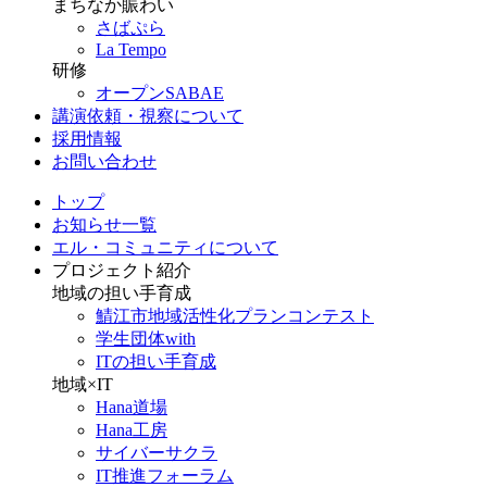
まちなか賑わい
さばぷら
La Tempo
研修
オープンSABAE
講演依頼・視察について
採用情報
お問い合わせ
トップ
お知らせ一覧
エル・コミュニティについて
プロジェクト紹介
地域の担い手育成
鯖江市地域活性化プランコンテスト
学生団体with
ITの担い手育成
地域×IT
Hana道場
Hana工房
サイバーサクラ
IT推進フォーラム