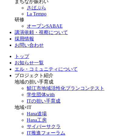
まちなか賑わい
さばぷら
La Tempo
研修
オープンSABAE
講演依頼・視察について
採用情報
お問い合わせ
トップ
お知らせ一覧
エル・コミュニティについて
プロジェクト紹介
地域の担い手育成
鯖江市地域活性化プランコンテスト
学生団体with
ITの担い手育成
地域×IT
Hana道場
Hana工房
サイバーサクラ
IT推進フォーラム