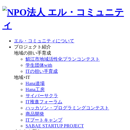
エル・コミュニティについて
プロジェクト紹介
地域の担い手育成
鯖江市地域活性化プランコンテスト
学生団体with
ITの担い手育成
地域×IT
Hana道場
Hana工房
サイバーサクラ
IT推進フォーラム
ハッカソン・プログラミングコンテスト
商品開発
ITブートキャンプ
SABAE STARTUP PROJECT