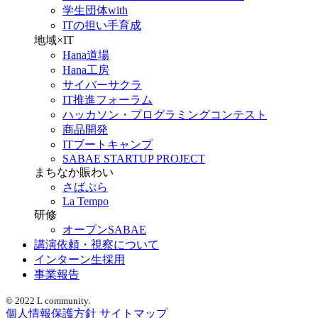
学生団体with
ITの担い手育成
地域×IT
Hana道場
Hana工房
サイバーサクラ
IT推進フォーラム
ハッカソン・プログラミングコンテスト
商品開発
ITブートキャンプ
SABAE STARTUP PROJECT
まちなか賑わい
さばぷら
La Tempo
研修
オープンSABAE
講演依頼・視察について
インターン生採用
事業報告
© 2022 L community.
個人情報保護方針
サイトマップ