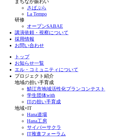
まちなか賑わい
さばぷら
La Tempo
研修
オープンSABAE
講演依頼・視察について
採用情報
お問い合わせ
トップ
お知らせ一覧
エル・コミュニティについて
プロジェクト紹介
地域の担い手育成
鯖江市地域活性化プランコンテスト
学生団体with
ITの担い手育成
地域×IT
Hana道場
Hana工房
サイバーサクラ
IT推進フォーラム