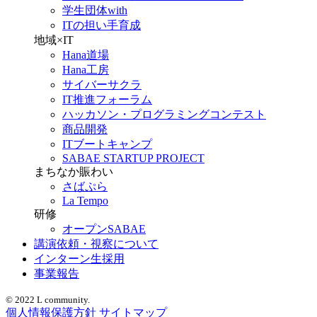
学生団体with
ITの担い手育成
地域×IT
Hana道場
Hana工房
サイバーサクラ
IT推進フォーラム
ハッカソン・プログラミングコンテスト
商品開発
ITブートキャンプ
SABAE STARTUP PROJECT
まちなか賑わい
さばぷら
La Tempo
研修
オープンSABAE
講演依頼・視察について
インターン生採用
事業報告
© 2022 L community.
個人情報保護方針
サイトマップ