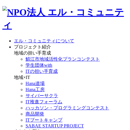
エル・コミュニティについて
プロジェクト紹介
地域の担い手育成
鯖江市地域活性化プランコンテスト
学生団体with
ITの担い手育成
地域×IT
Hana道場
Hana工房
サイバーサクラ
IT推進フォーラム
ハッカソン・プログラミングコンテスト
商品開発
ITブートキャンプ
SABAE STARTUP PROJECT