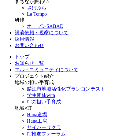
まちなか賑わい
さばぷら
La Tempo
研修
オープンSABAE
講演依頼・視察について
採用情報
お問い合わせ
トップ
お知らせ一覧
エル・コミュニティについて
プロジェクト紹介
地域の担い手育成
鯖江市地域活性化プランコンテスト
学生団体with
ITの担い手育成
地域×IT
Hana道場
Hana工房
サイバーサクラ
IT推進フォーラム