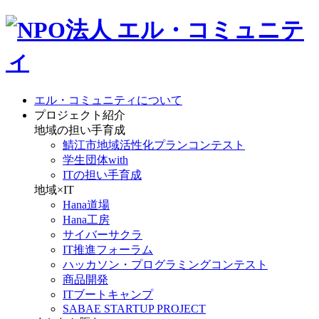
エル・コミュニティについて
プロジェクト紹介
地域の担い手育成
鯖江市地域活性化プランコンテスト
学生団体with
ITの担い手育成
地域×IT
Hana道場
Hana工房
サイバーサクラ
IT推進フォーラム
ハッカソン・プログラミングコンテスト
商品開発
ITブートキャンプ
SABAE STARTUP PROJECT