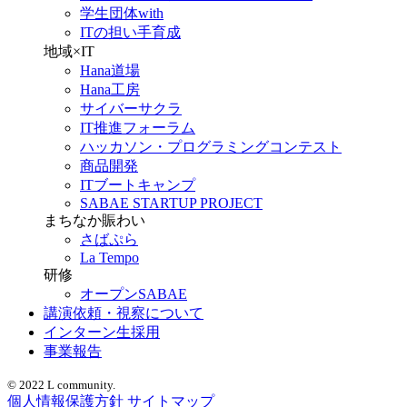
学生団体with
ITの担い手育成
地域×IT
Hana道場
Hana工房
サイバーサクラ
IT推進フォーラム
ハッカソン・プログラミングコンテスト
商品開発
ITブートキャンプ
SABAE STARTUP PROJECT
まちなか賑わい
さばぷら
La Tempo
研修
オープンSABAE
講演依頼・視察について
インターン生採用
事業報告
© 2022 L community.
個人情報保護方針
サイトマップ