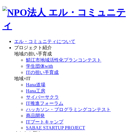
エル・コミュニティについて
プロジェクト紹介
地域の担い手育成
鯖江市地域活性化プランコンテスト
学生団体with
ITの担い手育成
地域×IT
Hana道場
Hana工房
サイバーサクラ
IT推進フォーラム
ハッカソン・プログラミングコンテスト
商品開発
ITブートキャンプ
SABAE STARTUP PROJECT