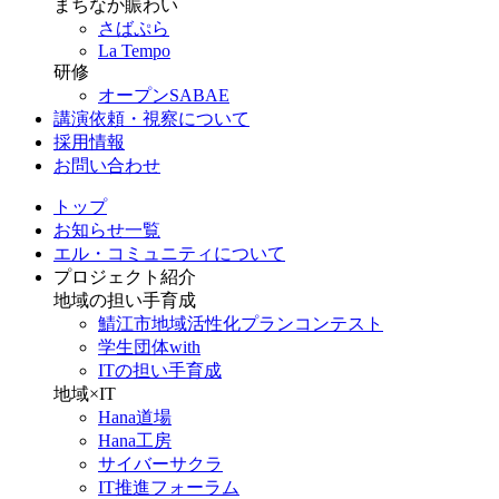
まちなか賑わい
さばぷら
La Tempo
研修
オープンSABAE
講演依頼・視察について
採用情報
お問い合わせ
トップ
お知らせ一覧
エル・コミュニティについて
プロジェクト紹介
地域の担い手育成
鯖江市地域活性化プランコンテスト
学生団体with
ITの担い手育成
地域×IT
Hana道場
Hana工房
サイバーサクラ
IT推進フォーラム