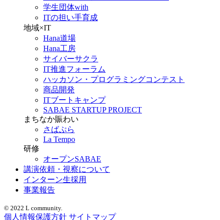
学生団体with
ITの担い手育成
地域×IT
Hana道場
Hana工房
サイバーサクラ
IT推進フォーラム
ハッカソン・プログラミングコンテスト
商品開発
ITブートキャンプ
SABAE STARTUP PROJECT
まちなか賑わい
さばぷら
La Tempo
研修
オープンSABAE
講演依頼・視察について
インターン生採用
事業報告
© 2022 L community.
個人情報保護方針
サイトマップ