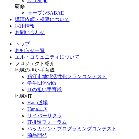
La Tempo
研修
オープンSABAE
講演依頼・視察について
採用情報
お問い合わせ
トップ
お知らせ一覧
エル・コミュニティについて
プロジェクト紹介
地域の担い手育成
鯖江市地域活性化プランコンテスト
学生団体with
ITの担い手育成
地域×IT
Hana道場
Hana工房
サイバーサクラ
IT推進フォーラム
ハッカソン・プログラミングコンテスト
商品開発