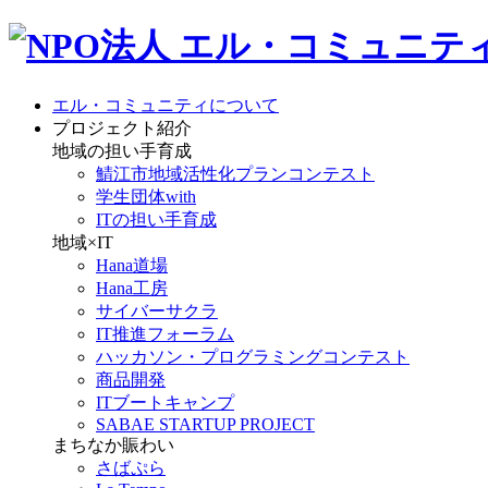
エル・コミュニティについて
プロジェクト紹介
地域の担い手育成
鯖江市地域活性化プランコンテスト
学生団体with
ITの担い手育成
地域×IT
Hana道場
Hana工房
サイバーサクラ
IT推進フォーラム
ハッカソン・プログラミングコンテスト
商品開発
ITブートキャンプ
SABAE STARTUP PROJECT
まちなか賑わい
さばぷら