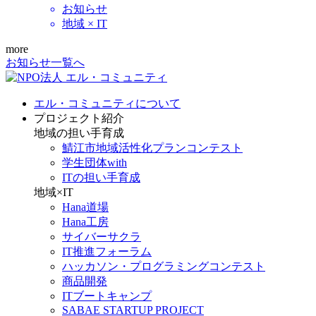
お知らせ
地域 × IT
more
お知らせ一覧へ
エル・コミュニティについて
プロジェクト紹介
地域の担い手育成
鯖江市地域活性化プランコンテスト
学生団体with
ITの担い手育成
地域×IT
Hana道場
Hana工房
サイバーサクラ
IT推進フォーラム
ハッカソン・プログラミングコンテスト
商品開発
ITブートキャンプ
SABAE STARTUP PROJECT