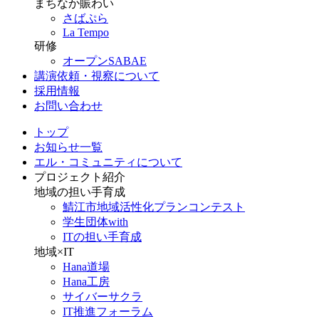
まちなか賑わい
さばぷら
La Tempo
研修
オープンSABAE
講演依頼・視察について
採用情報
お問い合わせ
トップ
お知らせ一覧
エル・コミュニティについて
プロジェクト紹介
地域の担い手育成
鯖江市地域活性化プランコンテスト
学生団体with
ITの担い手育成
地域×IT
Hana道場
Hana工房
サイバーサクラ
IT推進フォーラム