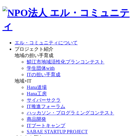
エル・コミュニティについて
プロジェクト紹介
地域の担い手育成
鯖江市地域活性化プランコンテスト
学生団体with
ITの担い手育成
地域×IT
Hana道場
Hana工房
サイバーサクラ
IT推進フォーラム
ハッカソン・プログラミングコンテスト
商品開発
ITブートキャンプ
SABAE STARTUP PROJECT