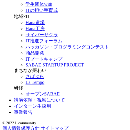
学生団体with
ITの担い手育成
地域×IT
Hana道場
Hana工房
サイバーサクラ
IT推進フォーラム
ハッカソン・プログラミングコンテスト
商品開発
ITブートキャンプ
SABAE STARTUP PROJECT
まちなか賑わい
さばぷら
La Tempo
研修
オープンSABAE
講演依頼・視察について
インターン生採用
事業報告
© 2022 L community.
個人情報保護方針
サイトマップ