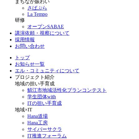
まちなか賑わい
さばぷら
La Tempo
研修
オープンSABAE
講演依頼・視察について
採用情報
お問い合わせ
トップ
お知らせ一覧
エル・コミュニティについて
プロジェクト紹介
地域の担い手育成
鯖江市地域活性化プランコンテスト
学生団体with
ITの担い手育成
地域×IT
Hana道場
Hana工房
サイバーサクラ
IT推進フォーラム