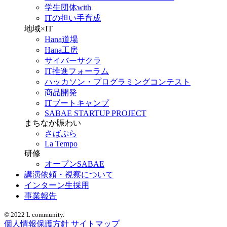
学生団体with
ITの担い手育成
地域×IT
Hana道場
Hana工房
サイバーサクラ
IT推進フォーラム
ハッカソン・プログラミングコンテスト
商品開発
ITブートキャンプ
SABAE STARTUP PROJECT
まちなか賑わい
さばぷら
La Tempo
研修
オープンSABAE
講演依頼・視察について
インターン生採用
事業報告
© 2022 L community.
個人情報保護方針
サイトマップ