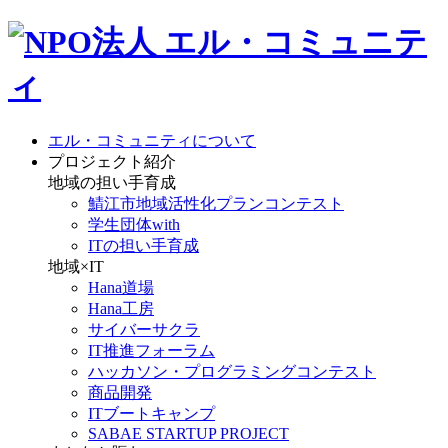
エル・コミュニティについて
プロジェクト紹介
地域の担い手育成
鯖江市地域活性化プランコンテスト
学生団体with
ITの担い手育成
地域×IT
Hana道場
Hana工房
サイバーサクラ
IT推進フォーラム
ハッカソン・プログラミングコンテスト
商品開発
ITブートキャンプ
SABAE STARTUP PROJECT