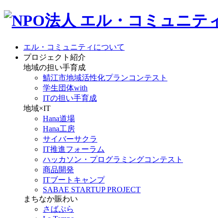
エル・コミュニティについて
プロジェクト紹介
地域の担い手育成
鯖江市地域活性化プランコンテスト
学生団体with
ITの担い手育成
地域×IT
Hana道場
Hana工房
サイバーサクラ
IT推進フォーラム
ハッカソン・プログラミングコンテスト
商品開発
ITブートキャンプ
SABAE STARTUP PROJECT
まちなか賑わい
さばぷら