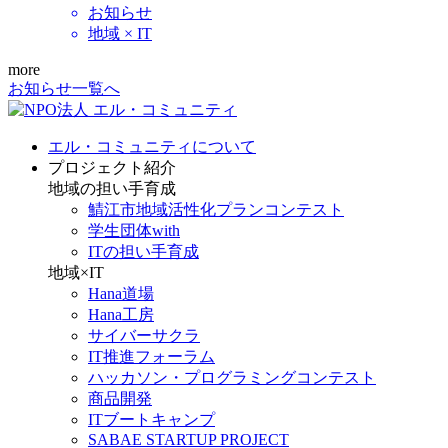
お知らせ
地域 × IT
more
お知らせ一覧へ
エル・コミュニティについて
プロジェクト紹介
地域の担い手育成
鯖江市地域活性化プランコンテスト
学生団体with
ITの担い手育成
地域×IT
Hana道場
Hana工房
サイバーサクラ
IT推進フォーラム
ハッカソン・プログラミングコンテスト
商品開発
ITブートキャンプ
SABAE STARTUP PROJECT