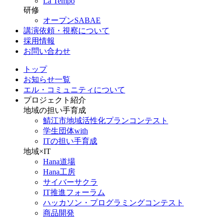
La Tempo
研修
オープンSABAE
講演依頼・視察について
採用情報
お問い合わせ
トップ
お知らせ一覧
エル・コミュニティについて
プロジェクト紹介
地域の担い手育成
鯖江市地域活性化プランコンテスト
学生団体with
ITの担い手育成
地域×IT
Hana道場
Hana工房
サイバーサクラ
IT推進フォーラム
ハッカソン・プログラミングコンテスト
商品開発