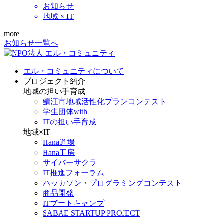
お知らせ
地域 × IT
more
お知らせ一覧へ
エル・コミュニティについて
プロジェクト紹介
地域の担い手育成
鯖江市地域活性化プランコンテスト
学生団体with
ITの担い手育成
地域×IT
Hana道場
Hana工房
サイバーサクラ
IT推進フォーラム
ハッカソン・プログラミングコンテスト
商品開発
ITブートキャンプ
SABAE STARTUP PROJECT