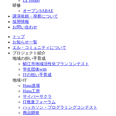
La Tempo
研修
オープンSABAE
講演依頼・視察について
採用情報
お問い合わせ
トップ
お知らせ一覧
エル・コミュニティについて
プロジェクト紹介
地域の担い手育成
鯖江市地域活性化プランコンテスト
学生団体with
ITの担い手育成
地域×IT
Hana道場
Hana工房
サイバーサクラ
IT推進フォーラム
ハッカソン・プログラミングコンテスト
商品開発