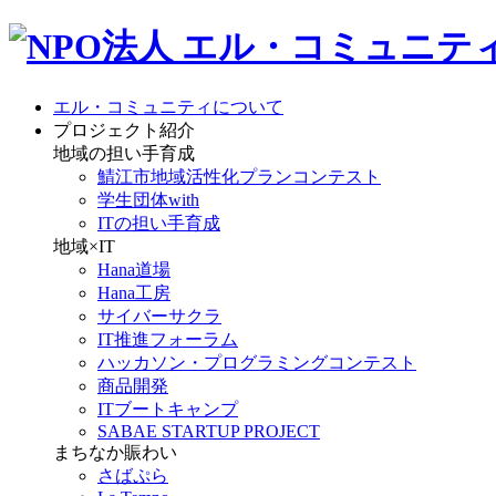
エル・コミュニティについて
プロジェクト紹介
地域の担い手育成
鯖江市地域活性化プランコンテスト
学生団体with
ITの担い手育成
地域×IT
Hana道場
Hana工房
サイバーサクラ
IT推進フォーラム
ハッカソン・プログラミングコンテスト
商品開発
ITブートキャンプ
SABAE STARTUP PROJECT
まちなか賑わい
さばぷら