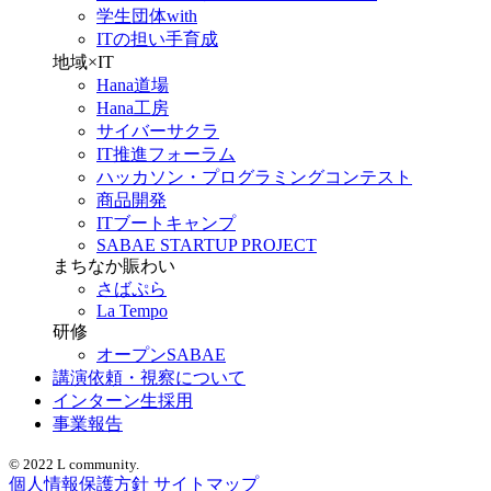
学生団体with
ITの担い手育成
地域×IT
Hana道場
Hana工房
サイバーサクラ
IT推進フォーラム
ハッカソン・プログラミングコンテスト
商品開発
ITブートキャンプ
SABAE STARTUP PROJECT
まちなか賑わい
さばぷら
La Tempo
研修
オープンSABAE
講演依頼・視察について
インターン生採用
事業報告
© 2022 L community.
個人情報保護方針
サイトマップ