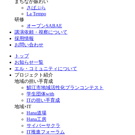
まちなか賑わい
さばぷら
La Tempo
研修
オープンSABAE
講演依頼・視察について
採用情報
お問い合わせ
トップ
お知らせ一覧
エル・コミュニティについて
プロジェクト紹介
地域の担い手育成
鯖江市地域活性化プランコンテスト
学生団体with
ITの担い手育成
地域×IT
Hana道場
Hana工房
サイバーサクラ
IT推進フォーラム