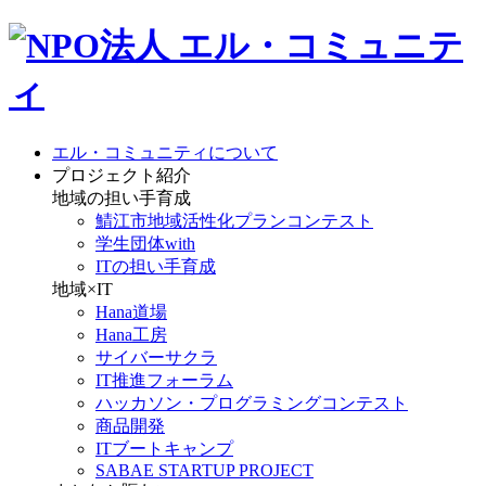
エル・コミュニティについて
プロジェクト紹介
地域の担い手育成
鯖江市地域活性化プランコンテスト
学生団体with
ITの担い手育成
地域×IT
Hana道場
Hana工房
サイバーサクラ
IT推進フォーラム
ハッカソン・プログラミングコンテスト
商品開発
ITブートキャンプ
SABAE STARTUP PROJECT