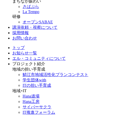
まちなか賑わい
さばぷら
La Tempo
研修
オープンSABAE
講演依頼・視察について
採用情報
お問い合わせ
トップ
お知らせ一覧
エル・コミュニティについて
プロジェクト紹介
地域の担い手育成
鯖江市地域活性化プランコンテスト
学生団体with
ITの担い手育成
地域×IT
Hana道場
Hana工房
サイバーサクラ
IT推進フォーラム