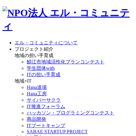
エル・コミュニティについて
プロジェクト紹介
地域の担い手育成
鯖江市地域活性化プランコンテスト
学生団体with
ITの担い手育成
地域×IT
Hana道場
Hana工房
サイバーサクラ
IT推進フォーラム
ハッカソン・プログラミングコンテスト
商品開発
ITブートキャンプ
SABAE STARTUP PROJECT