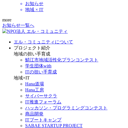
お知らせ
地域 × IT
more
お知らせ一覧へ
エル・コミュニティについて
プロジェクト紹介
地域の担い手育成
鯖江市地域活性化プランコンテスト
学生団体with
ITの担い手育成
地域×IT
Hana道場
Hana工房
サイバーサクラ
IT推進フォーラム
ハッカソン・プログラミングコンテスト
商品開発
ITブートキャンプ
SABAE STARTUP PROJECT