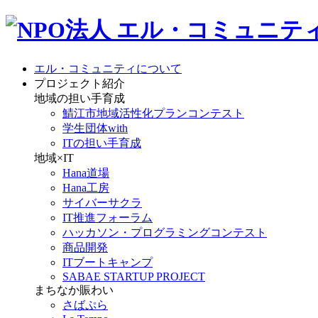
エル・コミュニティについて
プロジェクト紹介
地域の担い手育成
鯖江市地域活性化プランコンテスト
学生団体with
ITの担い手育成
地域×IT
Hana道場
Hana工房
サイバーサクラ
IT推進フォーラム
ハッカソン・プログラミングコンテスト
商品開発
ITブートキャンプ
SABAE STARTUP PROJECT
まちなか賑わい
さばぷら