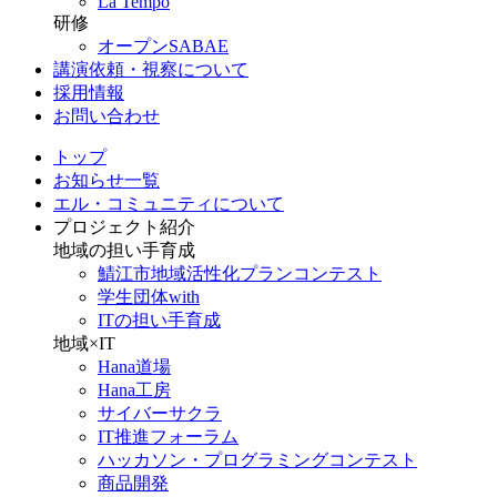
La Tempo
研修
オープンSABAE
講演依頼・視察について
採用情報
お問い合わせ
トップ
お知らせ一覧
エル・コミュニティについて
プロジェクト紹介
地域の担い手育成
鯖江市地域活性化プランコンテスト
学生団体with
ITの担い手育成
地域×IT
Hana道場
Hana工房
サイバーサクラ
IT推進フォーラム
ハッカソン・プログラミングコンテスト
商品開発