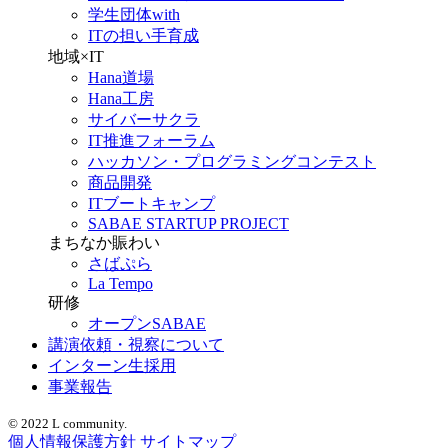
学生団体with
ITの担い手育成
地域×IT
Hana道場
Hana工房
サイバーサクラ
IT推進フォーラム
ハッカソン・プログラミングコンテスト
商品開発
ITブートキャンプ
SABAE STARTUP PROJECT
まちなか賑わい
さばぷら
La Tempo
研修
オープンSABAE
講演依頼・視察について
インターン生採用
事業報告
© 2022 L community.
個人情報保護方針
サイトマップ