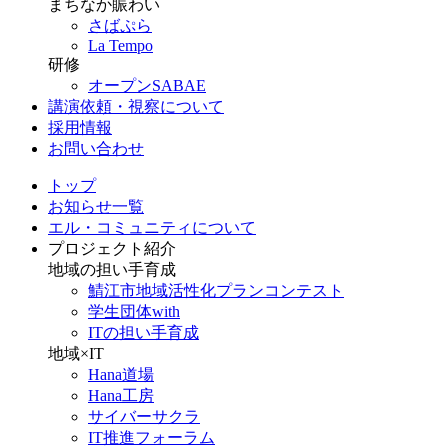
まちなか賑わい
さばぷら
La Tempo
研修
オープンSABAE
講演依頼・視察について
採用情報
お問い合わせ
トップ
お知らせ一覧
エル・コミュニティについて
プロジェクト紹介
地域の担い手育成
鯖江市地域活性化プランコンテスト
学生団体with
ITの担い手育成
地域×IT
Hana道場
Hana工房
サイバーサクラ
IT推進フォーラム