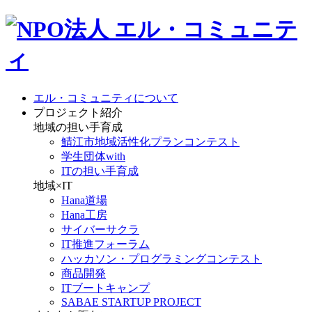
エル・コミュニティについて
プロジェクト紹介
地域の担い手育成
鯖江市地域活性化プランコンテスト
学生団体with
ITの担い手育成
地域×IT
Hana道場
Hana工房
サイバーサクラ
IT推進フォーラム
ハッカソン・プログラミングコンテスト
商品開発
ITブートキャンプ
SABAE STARTUP PROJECT