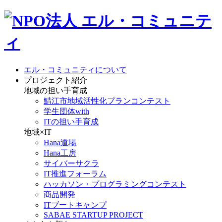
エル・コミュニティについて
プロジェクト紹介
地域の担い手育成
鯖江市地域活性化プランコンテスト
学生団体with
ITの担い手育成
地域×IT
Hana道場
Hana工房
サイバーサクラ
IT推進フォーラム
ハッカソン・プログラミングコンテスト
商品開発
ITブートキャンプ
SABAE STARTUP PROJECT