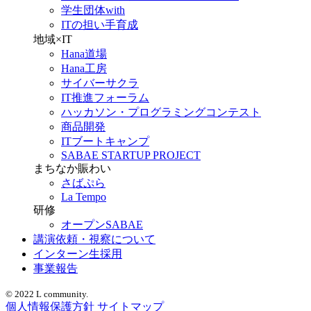
学生団体with
ITの担い手育成
地域×IT
Hana道場
Hana工房
サイバーサクラ
IT推進フォーラム
ハッカソン・プログラミングコンテスト
商品開発
ITブートキャンプ
SABAE STARTUP PROJECT
まちなか賑わい
さばぷら
La Tempo
研修
オープンSABAE
講演依頼・視察について
インターン生採用
事業報告
© 2022 L community.
個人情報保護方針
サイトマップ