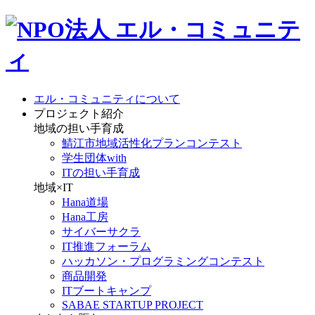
エル・コミュニティについて
プロジェクト紹介
地域の担い手育成
鯖江市地域活性化プランコンテスト
学生団体with
ITの担い手育成
地域×IT
Hana道場
Hana工房
サイバーサクラ
IT推進フォーラム
ハッカソン・プログラミングコンテスト
商品開発
ITブートキャンプ
SABAE STARTUP PROJECT