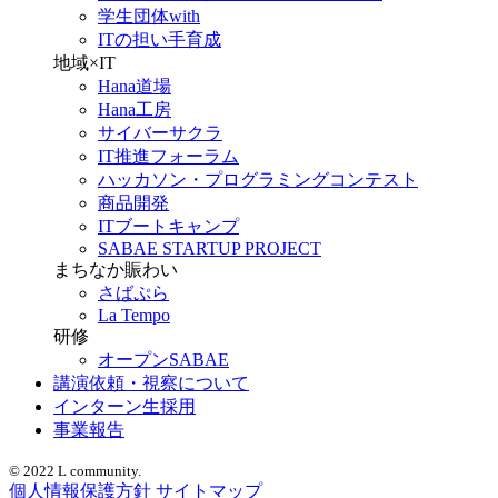
学生団体with
ITの担い手育成
地域×IT
Hana道場
Hana工房
サイバーサクラ
IT推進フォーラム
ハッカソン・プログラミングコンテスト
商品開発
ITブートキャンプ
SABAE STARTUP PROJECT
まちなか賑わい
さばぷら
La Tempo
研修
オープンSABAE
講演依頼・視察について
インターン生採用
事業報告
© 2022 L community.
個人情報保護方針
サイトマップ