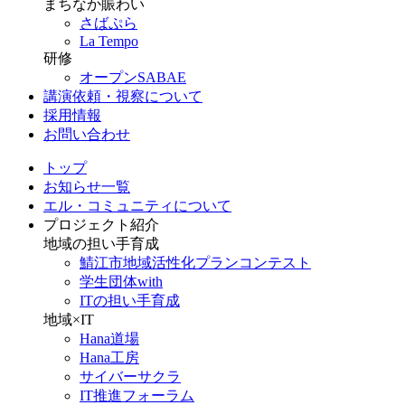
まちなか賑わい
さばぷら
La Tempo
研修
オープンSABAE
講演依頼・視察について
採用情報
お問い合わせ
トップ
お知らせ一覧
エル・コミュニティについて
プロジェクト紹介
地域の担い手育成
鯖江市地域活性化プランコンテスト
学生団体with
ITの担い手育成
地域×IT
Hana道場
Hana工房
サイバーサクラ
IT推進フォーラム