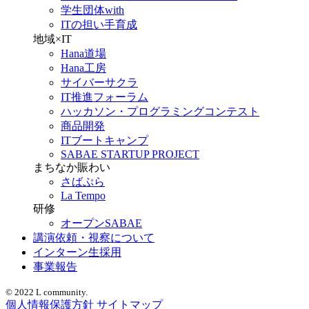
学生団体with
ITの担い手育成
地域×IT
Hana道場
Hana工房
サイバーサクラ
IT推進フォーラム
ハッカソン・プログラミングコンテスト
商品開発
ITブートキャンプ
SABAE STARTUP PROJECT
まちなか賑わい
さばぷら
La Tempo
研修
オープンSABAE
講演依頼・視察について
インターン生採用
事業報告
© 2022 L community.
個人情報保護方針
サイトマップ