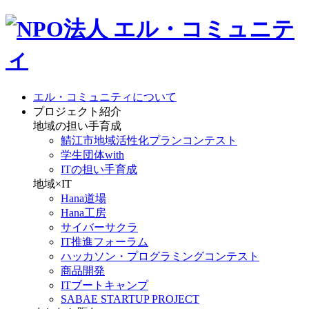
エル・コミュニティについて
プロジェクト紹介
地域の担い手育成
鯖江市地域活性化プランコンテスト
学生団体with
ITの担い手育成
地域×IT
Hana道場
Hana工房
サイバーサクラ
IT推進フォーラム
ハッカソン・プログラミングコンテスト
商品開発
ITブートキャンプ
SABAE STARTUP PROJECT