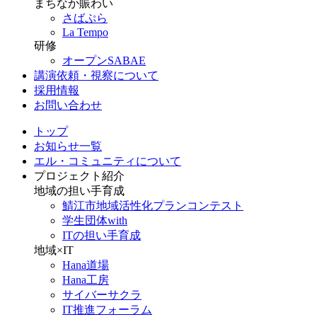
まちなか賑わい
さばぷら
La Tempo
研修
オープンSABAE
講演依頼・視察について
採用情報
お問い合わせ
トップ
お知らせ一覧
エル・コミュニティについて
プロジェクト紹介
地域の担い手育成
鯖江市地域活性化プランコンテスト
学生団体with
ITの担い手育成
地域×IT
Hana道場
Hana工房
サイバーサクラ
IT推進フォーラム