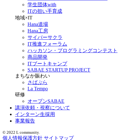
学生団体with
ITの担い手育成
地域×IT
Hana道場
Hana工房
サイバーサクラ
IT推進フォーラム
ハッカソン・プログラミングコンテスト
商品開発
ITブートキャンプ
SABAE STARTUP PROJECT
まちなか賑わい
さばぷら
La Tempo
研修
オープンSABAE
講演依頼・視察について
インターン生採用
事業報告
© 2022 L community.
個人情報保護方針
サイトマップ