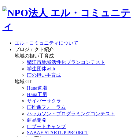
エル・コミュニティについて
プロジェクト紹介
地域の担い手育成
鯖江市地域活性化プランコンテスト
学生団体with
ITの担い手育成
地域×IT
Hana道場
Hana工房
サイバーサクラ
IT推進フォーラム
ハッカソン・プログラミングコンテスト
商品開発
ITブートキャンプ
SABAE STARTUP PROJECT