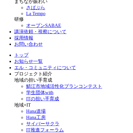
まちなか賑わい
さばぷら
La Tempo
研修
オープンSABAE
講演依頼・視察について
採用情報
お問い合わせ
トップ
お知らせ一覧
エル・コミュニティについて
プロジェクト紹介
地域の担い手育成
鯖江市地域活性化プランコンテスト
学生団体with
ITの担い手育成
地域×IT
Hana道場
Hana工房
サイバーサクラ
IT推進フォーラム