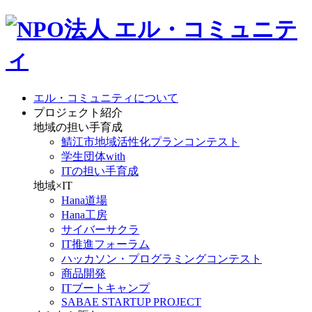
エル・コミュニティについて
プロジェクト紹介
地域の担い手育成
鯖江市地域活性化プランコンテスト
学生団体with
ITの担い手育成
地域×IT
Hana道場
Hana工房
サイバーサクラ
IT推進フォーラム
ハッカソン・プログラミングコンテスト
商品開発
ITブートキャンプ
SABAE STARTUP PROJECT