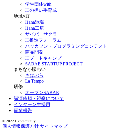
学生団体with
ITの担い手育成
地域×IT
Hana道場
Hana工房
サイバーサクラ
IT推進フォーラム
ハッカソン・プログラミングコンテスト
商品開発
ITブートキャンプ
SABAE STARTUP PROJECT
まちなか賑わい
さばぷら
La Tempo
研修
オープンSABAE
講演依頼・視察について
インターン生採用
事業報告
© 2022 L community.
個人情報保護方針
サイトマップ